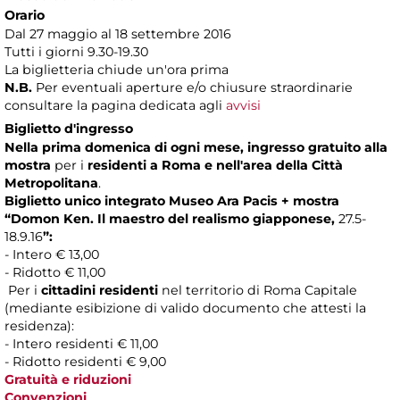
Orario
Dal 27 maggio al 18 settembre 2016
Tutti i giorni 9.30-19.30
La biglietteria chiude un'ora prima
N.B.
Per eventuali aperture e/o chiusure straordinarie
consultare la pagina dedicata agli
avvisi
Biglietto d'ingresso
Nella prima domenica di ogni mese, ingresso gratuito alla
mostra
per i
residenti a Roma
e nell'area della Città
Metropolitana
.
Biglietto unico integrato Museo Ara Pacis + mostra
“Domon Ken. Il maestro del realismo giapponese,
27.5-
18.9.16
”:
- Intero € 13,00
- Ridotto € 11,00
Per i
cittadini residenti
nel territorio di Roma Capitale
(mediante esibizione di valido documento che attesti la
residenza):
- Intero residenti € 11,00
- Ridotto residenti € 9,00
Gratuità e riduzioni
Convenzioni