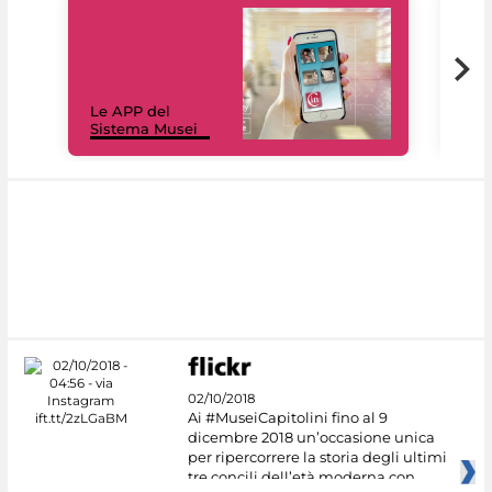
Il 
Le APP del
Mus
Sistema Musei
net
02/10/2018
Ai #MuseiCapitolini fino al 9
dicembre 2018 un’occasione unica
per ripercorrere la storia degli ultimi
tre concili dell’età moderna con