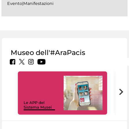
Evento|Manifestazioni
Museo dell'#AraPacis
Il 
Le APP del
Mus
Sistema Musei
net