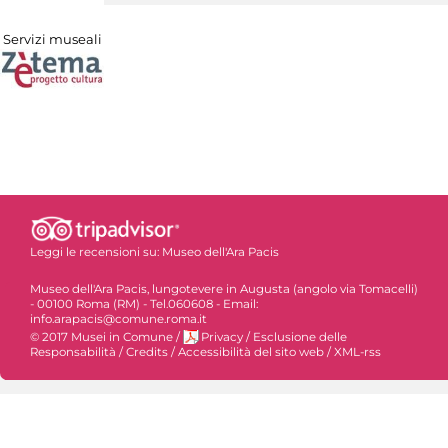
Servizi museali
Leggi le recensioni su:
Museo dell'Ara Pacis
Museo dell'Ara Pacis, lungotevere in Augusta (angolo via Tomacelli)
- 00100 Roma (RM) - Tel.060608 - Email:
info.arapacis@comune.roma.it
© 2017 Musei in Comune
/
Privacy
/
Esclusione delle
Responsabilità
/
Credits
/
Accessibilità del sito web
/
XML-rss