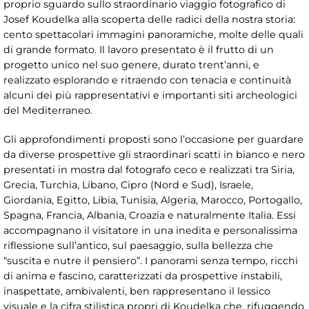
proprio sguardo sullo straordinario viaggio fotografico di
Josef Koudelka alla scoperta delle radici della nostra storia:
cento spettacolari immagini panoramiche, molte delle quali
di grande formato. Il lavoro presentato è il frutto di un
progetto unico nel suo genere, durato trent’anni, e
realizzato esplorando e ritraendo con tenacia e continuità
alcuni dei più rappresentativi e importanti siti archeologici
del Mediterraneo.
Gli approfondimenti proposti sono l’occasione per guardare
da diverse prospettive gli straordinari scatti in bianco e nero
presentati in mostra dal fotografo ceco e realizzati tra Siria,
Grecia, Turchia, Libano, Cipro (Nord e Sud), Israele,
Giordania, Egitto, Libia, Tunisia, Algeria, Marocco, Portogallo,
Spagna, Francia, Albania, Croazia e naturalmente Italia. Essi
accompagnano il visitatore in una inedita e personalissima
riflessione sull’antico, sul paesaggio, sulla bellezza che
“suscita e nutre il pensiero”. I panorami senza tempo, ricchi
di anima e fascino, caratterizzati da prospettive instabili,
inaspettate, ambivalenti, ben rappresentano il lessico
visuale e la cifra stilistica propri di Koudelka che, rifuggendo