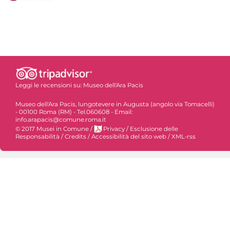
Leggi le recensioni su:
Museo dell'Ara Pacis
Museo dell'Ara Pacis, lungotevere in Augusta (angolo via Tomacelli)
- 00100 Roma (RM) - Tel.060608 - Email:
info.arapacis@comune.roma.it
© 2017 Musei in Comune
/
Privacy
/
Esclusione delle
Responsabilità
/
Credits
/
Accessibilità del sito web
/
XML-rss