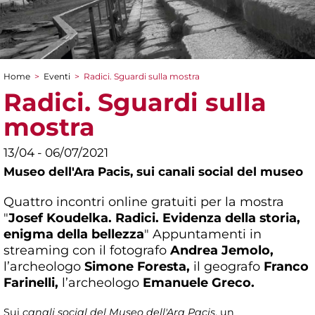
Home
>
Eventi
>
Radici. Sguardi sulla mostra
Tu sei qui
Radici. Sguardi sulla
mostra
13/04 - 06/07/2021
Museo dell'Ara Pacis,
sui canali social del museo
Quattro incontri online gratuiti per la mostra
"
Josef Koudelka. Radici. Evidenza della storia,
enigma della bellezza
" Appuntamenti in
streaming con il fotografo
Andrea Jemolo,
l’archeologo
Simone Foresta
,
il geografo
Franco
Farinelli,
l’archeologo
Emanuele Greco.
Sui
canali social del Museo dell'Ara Pacis
, un