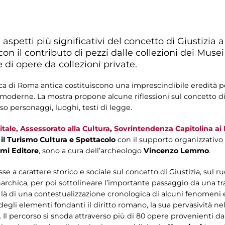
aspetti più significativi del concetto di Giustizia 
on il contributo di pezzi dalle collezioni dei Musei
e di opere da collezioni private.
ca di Roma antica costituiscono una imprescindibile eredità per
e moderne. La mostra propone alcune riflessioni sul concetto di
so personaggi, luoghi, testi di legge.
ale, Assessorato alla Cultura
,
Sovrintendenza Capitolina ai 
il Turismo Cultura e Spettacolo
con il supporto organizzativo
mi Editore
, sono a cura dell’archeologo
Vincenzo Lemmo
.
a carattere storico e sociale sul concetto di Giustizia, sul ruo
archica, per poi sottolineare l’importante passaggio da una trad
 di là di una contestualizzazione cronologica di alcuni fenomeni e 
egli elementi fondanti il diritto romano, la sua pervasività nell
. Il percorso si snoda attraverso più di 80 opere provenienti dal