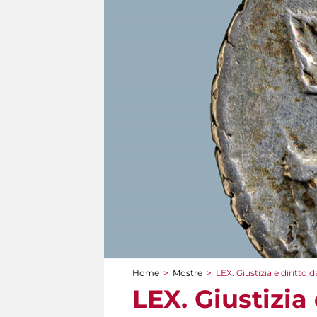
Home
>
Mostre
>
LEX. Giustizia e diritto 
Tu sei qui
LEX. Giustizia 