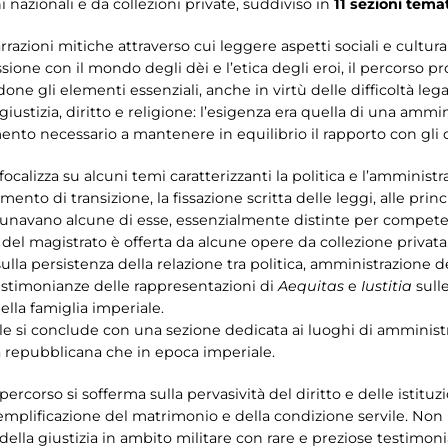
 nazionali e da collezioni private, suddiviso in
11 sezioni tema
razioni mitiche attraverso cui leggere aspetti sociali e cultu
ione con il mondo degli dèi e l’etica degli eroi, il percorso pro
 gli elementi essenziali, anche in virtù delle difficoltà legate
giustizia, diritto e religione: l’esigenza era quella di una ammi
nto necessario a mantenere in equilibrio il rapporto con gli d
focalizza su alcuni temi caratterizzanti la politica e l’amminist
o di transizione, la fissazione scritta delle leggi, alle princ
unavano alcune di esse, essenzialmente distinte per competen
o del magistrato è offerta da alcune opere da collezione privata
sulla persistenza della relazione tra politica, amministrazione d
 testimonianze delle rappresentazioni di
Aequitas
e
Iustitia
sull
lla famiglia imperiale.
le si conclude con una sezione dedicata ai luoghi di amministra
a repubblicana che in epoca imperiale.
 percorso si sofferma sulla pervasività del diritto e delle istitu
semplificazione del matrimonio e della condizione servile. No
ella giustizia in ambito militare con rare e preziose testimon