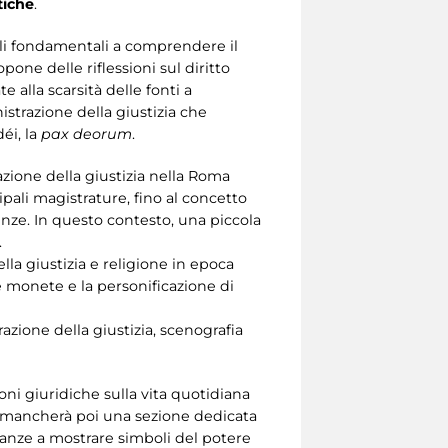
tiche
.
rali fondamentali a comprendere il
pone delle riflessioni sul diritto
 alla scarsità delle fonti a
nistrazione della giustizia che
éi, la
pax deorum
.
razione della giustizia nella Roma
ipali magistrature, fino al concetto
ze. In questo contesto, una piccola
.
ella giustizia e religione in epoca
e monete e la personificazione di
zione della giustizia, scenografia
zioni giuridiche sulla vita quotidiana
n mancherà poi una sezione dedicata
ianze a mostrare simboli del potere