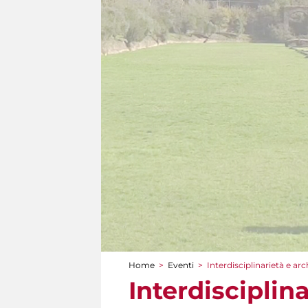
Home
>
Eventi
>
Interdisciplinarietà e ar
Tu sei qui
Interdisciplin