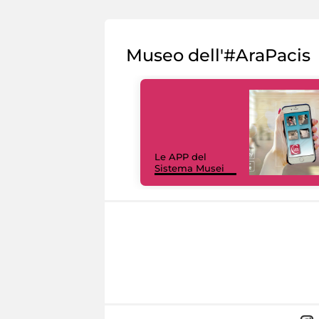
Museo dell'#AraPacis
Le APP del
Sistema Musei