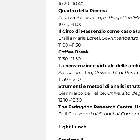
10.20 –10.40
Quadro della Ricerca
Andrea Benedetto,
PI ProgettoBIMH
10.40 –11.00
Il Circo di Massenzio come caso St
Ersilia Maria Loreti,
Sovrintendenza C
11.00 –11.30
Coffee Break
11.30 –11.50
La ricostruzione virtuale delle arc
Alessandra Ten,
Università di Roma
11.50 –12.10
Strumenti e metodi di analisi strut
Gianmarco de Felice,
Università de
12.10 –12.30
The Faringdon Research Centre, U
Phil Cox,
Head of School of Comput
Light Lunch
Sessione II