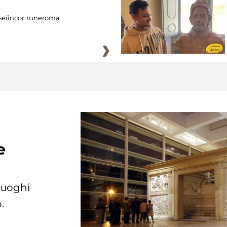
eiincomuneroma
e
 luoghi
.