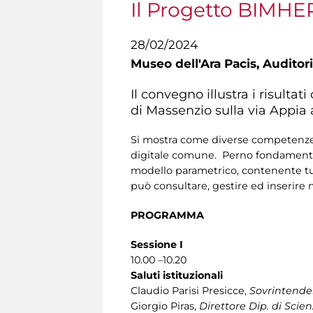
Il Progetto BIMHE
28/02/2024
Museo dell'Ara Pacis,
Auditori
Il convegno illustra i risulta
di Massenzio sulla via Appia 
Si mostra come diverse competenze 
digitale comune. Perno fondamental
modello parametrico, contenente tutt
può consultare, gestire ed inserire n
PROGRAMMA
Sessione I
10.00 –10.20
Saluti istituzionali
Claudio Parisi Presicce,
Sovrintende
Giorgio Piras,
Direttore Dip. di Scie