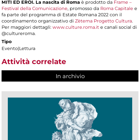
MITI ED EROI. La nascita di Roma
è prodotto da
Frame –
Festival della Comunicazione
, promosso da
Roma Capitale
e
fa parte del programma di Estate Romana 2022
con il
coordinamento organizzativo di
Zètema Progetto Cultura
.
Per maggiori dettagli:
www.culture.roma.it
e canali social di
@cultureroma.
Tipo
Evento|Lettura
Attività correlate
In archivio