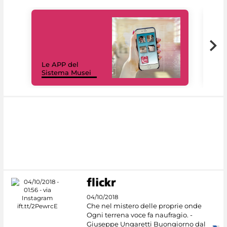
Il 
Le APP del
Mus
Sistema Musei
net
04/10/2018
Che nel mistero delle proprie onde
Ogni terrena voce fa naufragio. -
Giuseppe Ungaretti Buongiorno dal