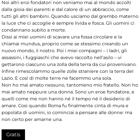
Noi altri eroi fondatori non veniamo mai al mondo accolti
dalla gioia dei parenti e dal calore di un abbraccio, come
tutti gli altri bambini. Quando usciamo dal grembo materno
la luce che ci accoglie è sempre livida e fosca. Gli uomini ci
condannano subito a morte.
Dissi ai miei uomini di scavare una fossa circolare e la
chiamai mundus, proprio come se stessimo creando un
nuovo mondo, il nostro. Poi i miei compagni – i ladri, gli
assassini, i fuggiaschi che avevo raccolto nell’asilo – vi
gettarono ciascuno una zolla della terra da cui provenivano.
Infine rimescolammo quelle zolle straniere con la terra del
Lazio. E così di molte terre ne facemmo una sola.
Non ho mai amato nessuno, tantomeno mio fratello. Non ho
mai amato neppure una donna. Sono un eroe fondatore, e
quelli come me non hanno né il tempo né il desiderio di
amare. Così quando Roma fu finalmente cinta di mura e
popolata di uomini, io cominciai a pensare alle donne: ma
non certo per amarne una.
Gratis