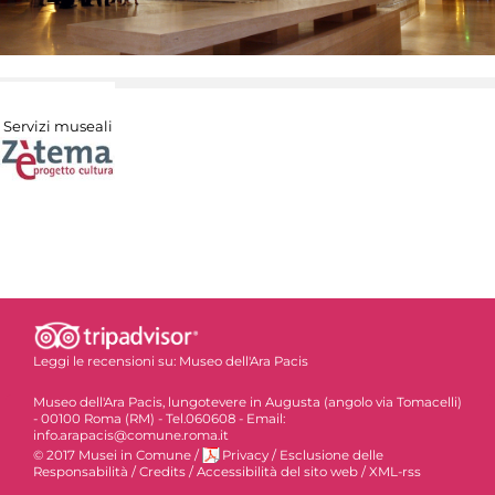
Servizi museali
Leggi le recensioni su:
Museo dell'Ara Pacis
Museo dell'Ara Pacis, lungotevere in Augusta (angolo via Tomacelli)
- 00100 Roma (RM) - Tel.060608 - Email:
info.arapacis@comune.roma.it
© 2017 Musei in Comune
/
Privacy
/
Esclusione delle
Responsabilità
/
Credits
/
Accessibilità del sito web
/
XML-rss