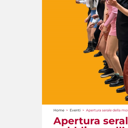
Home
>
Eventi
>
Apertura serale della mos
Tu sei qui
Apertura seral