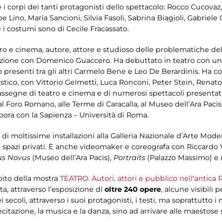
 i corpi dei tanti protagonisti dello spettacolo: Rocco Cucovaz, 
 Lino, Maria Sancioni, Silvia Fasoli, Sabrina Biagioli, Gabriele
 i costumi sono di Cecile Fracassato.
atro e cinema, autore, attore e studioso delle problematiche del
zione con Domenico Guaccero. Ha debuttato in teatro con un s
presenti tra gli altri Carmelo Bene e Leo De Berardinis. Ha co
istico, con Vittorio Gelmetti, Luca Ronconi, Peter Stein, Renat
assegne di teatro e cinema e di numerosi spettacoli presentati 
, al Foro Romano, alle Terme di Caracalla, al Museo dell’Ara Pacis 
bora con la Sapienza – Università di Roma.
e di moltissime installazioni alla Galleria Nazionale d’Arte Moder
i spazi privati. È anche videomaker e coreografa con Riccardo V
us Novus
(Museo dell’Ara Pacis),
Portraits
(Palazzo Massimo) e
bito della mostra
TEATRO. Autori, attori e pubblico nell'antica
a, attraverso l’esposizione di
oltre 240 opere
, alcune visibili p
i secoli, attraverso i suoi protagonisti, i testi, ma soprattutto 
recitazione, la musica e la danza, sino ad arrivare alle maestose