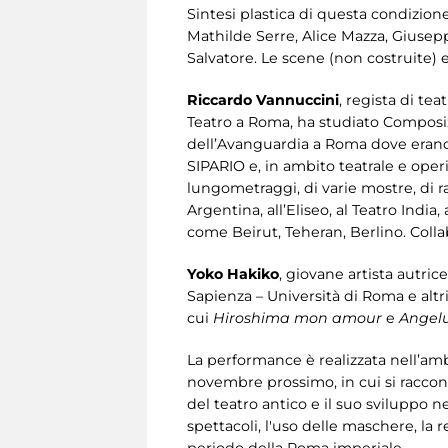
Sintesi plastica di questa condizione
Mathilde Serre, Alice Mazza, Giuseppe
Salvatore. Le scene (non costruite) e
Riccardo Vannuccini
, regista di te
Teatro a Roma, ha studiato Composi
dell’Avanguardia a Roma dove erano 
SIPARIO e, in ambito teatrale e oper
lungometraggi, di varie mostre, di r
Argentina, all’Eliseo, al Teatro India
come Beirut, Teheran, Berlino. Colla
Yoko Hakiko
, giovane artista autric
Sapienza – Università di Roma e altr
cui
Hiroshima mon amour
e
Angel
La performance è realizzata nell’am
novembre prossimo, in cui si raccont
del teatro antico e il suo sviluppo ne
spettacoli, l'uso delle maschere, la 
periodo della Roma imperiale.