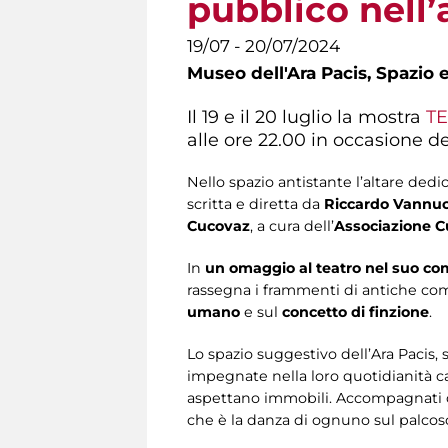
pubblico nell
19/07 - 20/07/2024
Museo dell'Ara Pacis,
Spazio e
Il 19 e il 20 luglio la mostra
TE
alle ore 22.00 in occasione 
Nello spazio antistante l’altare dedi
scritta e diretta da
Riccardo Vannuc
Cucovaz
, a cura dell’
Associazione C
In
un omaggio al teatro nel suo comp
rassegna i frammenti di antiche com
umano
e sul
concetto di finzione
.
Lo spazio suggestivo dell’Ara Pacis,
impegnate nella loro quotidianità c
aspettano immobili. Accompagnati d
che è la danza di ognuno sul palcosc