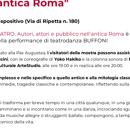
’antica Roma"
spositivo (Via di Ripetta n. 180)
ATRO. Autori, attori e pubblico nell'antica Roma
è
della performance di teatrodanza BUFFONI
cato alla Pax Augustea,
i visitatori della mostra possono assist
cini
, con le coreografie di
Yoko Hakiko
e la colonna sonora di
ulturale ArteStudio
, alle ore 19.00 e in replica alle ore 20.00.
lesso e nello specifico a quello antico e alla mitologia clas
medie, tragedie classiche e contemporanee, riflettendo sulla
 si trasforma per breve tempo in una città qualunque, in una g
amminano e si incontrano come in una danza, incrociando sgua
a musiche allegre o struggenti ballate, compongono, a temp
enico della vita.