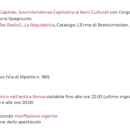
apitale,
Sovrintendenza Capitolina ai Beni Culturali
con l’org
Lucia Spagnuolo.
Rai Radio3
,
La Repubblica
.
Catalogo: L’Erma di Bretschneider, 
vo (Via di Ripetta n. 180)
blico nell'antica Roma
visitabile fino alle ore 22.00 (ultimo ingr
0 e alle ore 20.00
econdo >
tariffazione vigente
one dello spettacolo