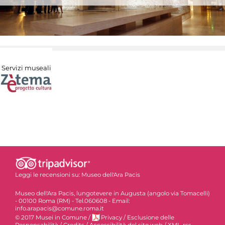
Servizi museali
Leggi le recensioni su:
Museo dell'Ara Pacis
Museo dell'Ara Pacis, lungotevere in Augusta (angolo via Tomacelli)
- 00100 Roma (RM) - Tel.060608 - Email:
info.arapacis@comune.roma.it
© 2017 Musei in Comune
/
Privacy
/
Esclusione delle
Responsabilità
/
Credits
/
Accessibilità del sito web
/
XML-rss