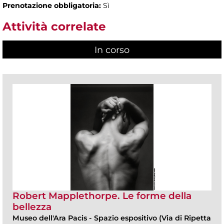
Prenotazione obbligatoria:
Sì
Attività correlate
In corso
(scheda attiva)
Robert Mapplethorpe. Le forme della
bellezza
Museo dell'Ara Pacis
-
Spazio espositivo (Via di Ripetta