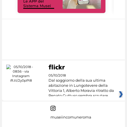
Le APP del
Mus
Sistema Musei
net
05/10/2018
Dal soggiorno della sua ultima
abitazione in Lungotevere della
Vittoria 1, Alberto Moravia ritratto da
Renato Guttuso sembra scrutare
museiincomuneroma