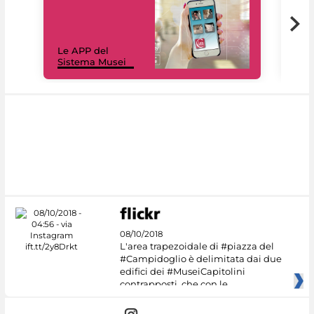
Il 
Le APP del
Mus
Sistema Musei
net
08/10/2018
L'area trapezoidale di #piazza del
#Campidoglio è delimitata dai due
edifici dei #MuseiCapitolini
contrapposti, che con le