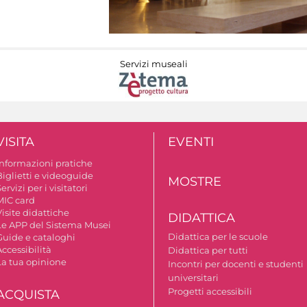
Servizi museali
VISITA
EVENTI
Informazioni pratiche
Biglietti e videoguide
MOSTRE
ervizi per i visitatori
MIC card
isite didattiche
DIDATTICA
Le APP del Sistema Musei
Didattica per le scuole
Guide e cataloghi
ccessibilità
Didattica per tutti
La tua opinione
Incontri per docenti e studenti
universitari
Progetti accessibili
ACQUISTA