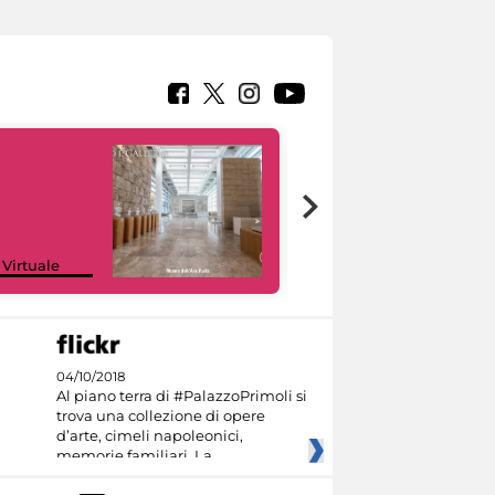
Google Arts &
 Virtuale
Culture
04/10/2018
Al piano terra di #PalazzoPrimoli si
trova una collezione di opere
d’arte, cimeli napoleonici,
memorie familiari. La