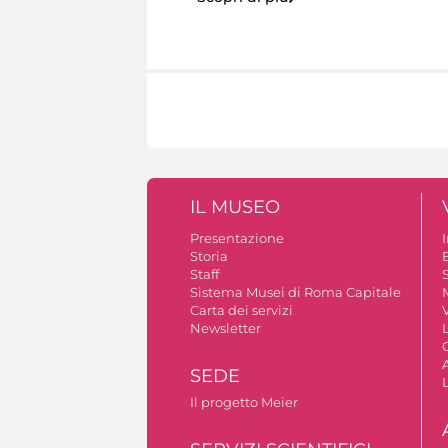
IL MUSEO
Presentazione
Storia
Staff
S
Sistema Musei di Roma Capitale
Carta dei servizi
V
Newsletter
A
SEDE
Il progetto Meier