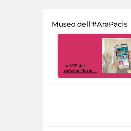
Museo dell'#AraPacis
Le APP del
Sistema Musei