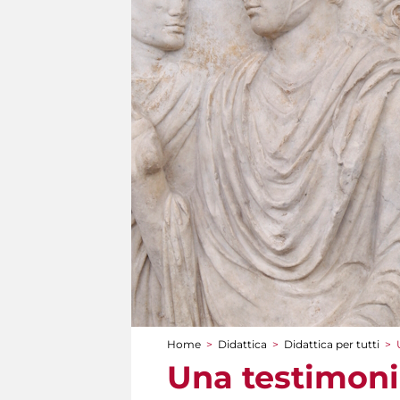
Home
>
Didattica
>
Didattica per tutti
>
Tu sei qui
Una testimoni