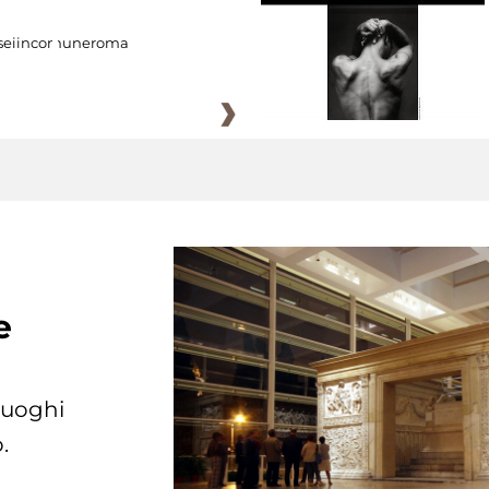
eiincomuneroma
e
 luoghi
.