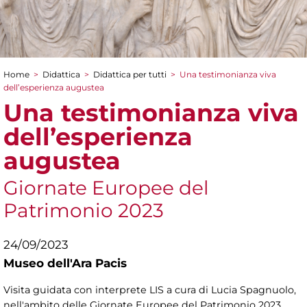
Home
>
Didattica
>
Didattica per tutti
>
Una testimonianza viva
Tu sei qui
dell’esperienza augustea
Una testimonianza viva
dell’esperienza
augustea
Giornate Europee del
Patrimonio 2023
24/09/2023
Museo dell'Ara Pacis
Visita guidata con interprete LIS a cura di Lucia Spagnuolo,
nell'ambito delle Giornate Europee del Patrimonio 2023