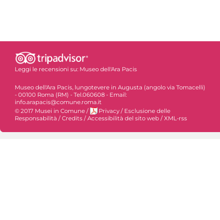
Leggi le recensioni su:
Museo dell'Ara Pacis
Museo dell'Ara Pacis, lungotevere in Augusta (angolo via Tomacelli)
- 00100 Roma (RM) - Tel.060608 - Email:
info.arapacis@comune.roma.it
© 2017 Musei in Comune
/
Privacy
/
Esclusione delle
Responsabilità
/
Credits
/
Accessibilità del sito web
/
XML-rss