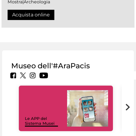
Mostra|Archeologia
Acquista online
Museo dell'#AraPacis
Il 
Le APP del
Mus
Sistema Musei
net