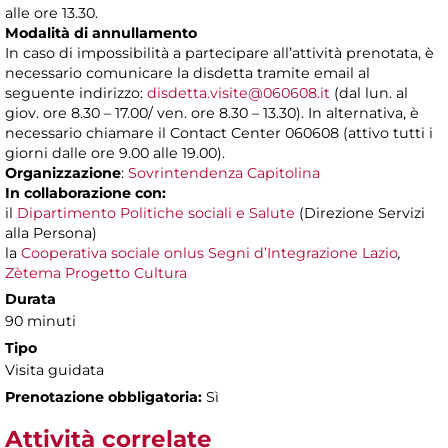
alle ore 13.30.
Modalità di annullamento
In caso di impossibilità a partecipare all’attività prenotata, è
necessario comunicare la disdetta tramite email al
seguente indirizzo:
disdetta.visite@060608.it
(dal lun. al
giov. ore 8.30 – 17.00/ ven. ore 8.30 – 13.30). In alternativa, è
necessario chiamare il Contact Center 060608 (attivo tutti i
giorni dalle ore 9.00 alle 19.00).
Organizzazione
:
Sovrintendenza Capitolina
In collaborazione con:
il
Dipartimento Politiche sociali e Salute
(Direzione Servizi
alla Persona)
la
Cooperativa sociale onlus Segni d’Integrazione Lazio
,
Zètema Progetto Cultura
Durata
90 minuti
Tipo
Visita guidata
Prenotazione obbligatoria:
Sì
Attività correlate