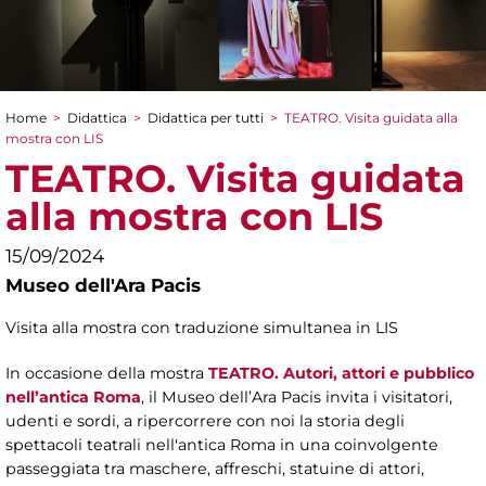
Home
>
Didattica
>
Didattica per tutti
>
TEATRO. Visita guidata alla
Tu sei qui
mostra con LIS
TEATRO. Visita guidata
alla mostra con LIS
15/09/2024
Museo dell'Ara Pacis
Visita alla mostra con traduzione simultanea in LIS
In occasione della mostra
TEATRO. Autori, attori e pubblico
nell’antica Roma
, il Museo dell’Ara Pacis invita i visitatori,
udenti e sordi, a ripercorrere con noi la storia degli
spettacoli teatrali nell'antica Roma in una coinvolgente
passeggiata tra maschere, affreschi, statuine di attori,