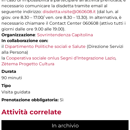
In caso di impossibilità a partecipare all’attività prenotata, è
necessario comunicare la disdetta tramite email al
seguente indirizzo:
disdetta.visite@060608.it
(dal lun. al
giov. ore 8.30 – 17.00/ ven. ore 8.30 – 13.30). In alternativa, è
necessario chiamare il Contact Center 060608 (attivo tutti i
giorni dalle ore 9.00 alle 19.00).
Organizzazione
:
Sovrintendenza Capitolina
In collaborazione con:
il
Dipartimento Politiche sociali e Salute
(Direzione Servizi
alla Persona)
la
Cooperativa sociale onlus Segni d’Integrazione Lazio
,
Zètema Progetto Cultura
Durata
90 minuti
Tipo
Visita guidata
Prenotazione obbligatoria:
Sì
Attività correlate
In archivio