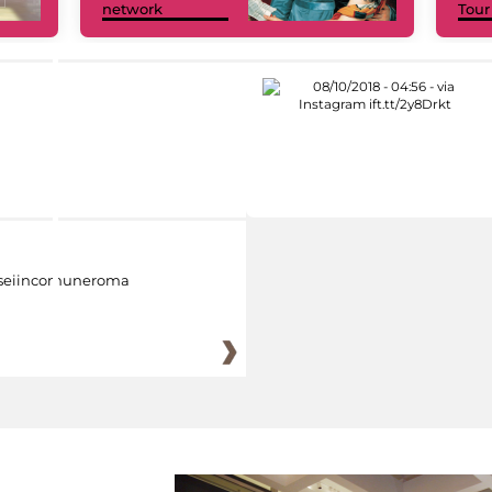
network
Tour
eiincomuneroma