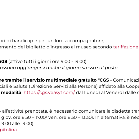
tatori di handicap e per un loro accompagnatore;
pagamento del biglietto d’ingresso al museo secondo
tariffazion
0608
(attivo tutti i giorni ore 9.00 - 19.00)
possono aggiungersi anche il giorno stesso sul posto.
 tramite il servizio multimediale gratuito "CGS
- Comunicazi
iali e Salute (Direzione Servizi alla Persona) affidato alla Coop
 modalità
:
https://cgs.veasyt.com/
dal Lunedì al Venerdì dalle or
e all’attività prenotata, è necessario comunicare la disdetta tr
l giov. ore 8.30 – 17.00/ ven. ore 8.30 – 13.30). In alternativa, è
 9.00 alle 19.00).
pitolina