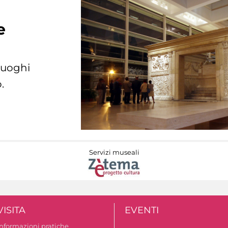
e
 luoghi
.
Servizi museali
VISITA
EVENTI
Informazioni pratiche