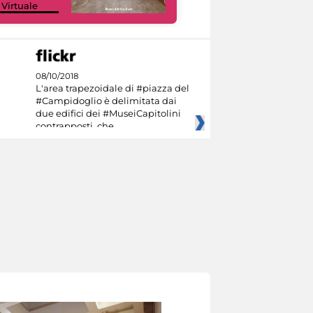
 Virtuale
Culture
08/10/2018
L'area trapezoidale di #piazza del
#Campidoglio è delimitata dai
due edifici dei #MuseiCapitolini
contrapposti, che