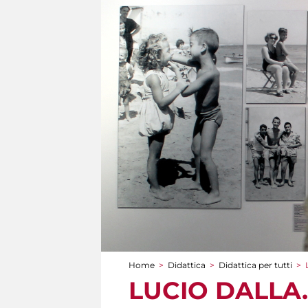
Home
>
Didattica
>
Didattica per tutti
>
Tu sei qui
LUCIO DALLA. 