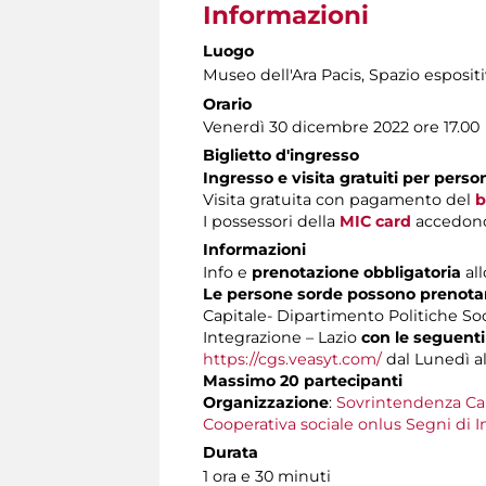
Informazioni
Luogo
Museo dell'Ara Pacis
, Spazio esposit
Orario
Venerdì 30 dicembre 2022 ore 17.00
Biglietto d'ingresso
Ingresso e visita gratuiti per pers
Visita gratuita con pagamento del
b
I possessori della
MIC card
accedono 
Informazioni
Info e
prenotazione obbligatoria
all
Le persone sorde possono prenotare
Capitale- Dipartimento Politiche Soci
Integrazione – Lazio
con le seguenti
https://cgs.veasyt.com/
dal Lunedì al 
Massimo 20 partecipanti
Organizzazione
:
Sovrintendenza Ca
Cooperativa sociale onlus Segni di I
Durata
1 ora e 30 minuti