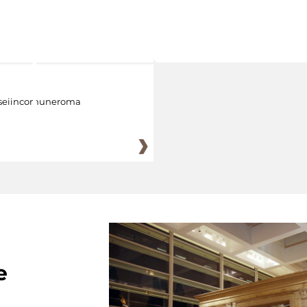
eiincomuneroma
e