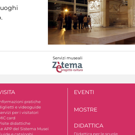
 luoghi
.
Servizi museali
VISITA
EVENTI
Informazioni pratiche
Biglietti e videoguide
MOSTRE
ervizi per i visitatori
MIC card
isite didattiche
DIDATTICA
Le APP del Sistema Musei
Didattica per le scuole
Guide e cataloghi