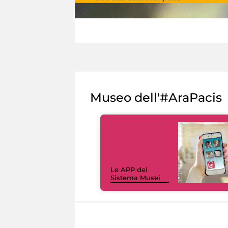
Museo dell'#AraPacis
Le APP del
Sistema Musei