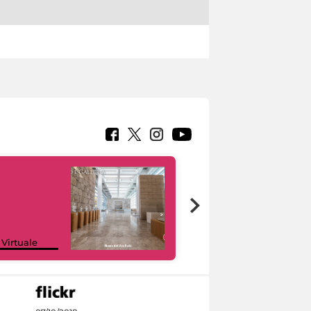
Google Arts &
 Virtuale
Culture