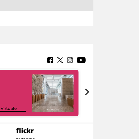
Google Arts &
 Virtuale
Culture