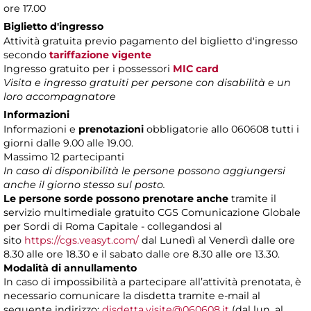
ore 17.00
Biglietto d'ingresso
Attività gratuita previo pagamento del biglietto d'ingresso
secondo
tariffazione vigente
Ingresso gratuito per i possessori
MIC card
Visita e ingresso gratuiti per persone con disabilità e un
loro accompagnatore
Informazioni
Informazioni e
prenotazioni
obbligatorie allo 060608 tutti i
giorni dalle 9.00 alle 19.00.
Massimo 12 partecipanti
In caso di disponibilità le persone possono aggiungersi
anche il giorno stesso sul posto.
Le persone sorde possono prenotare anche
tramite il
servizio multimediale gratuito CGS Comunicazione Globale
per Sordi di Roma Capitale - collegandosi al
sito
https://cgs.veasyt.com/
dal Lunedì al Venerdì dalle ore
8.30 alle ore 18.30 e il sabato dalle ore 8.30 alle ore 13.30.
Modalità di annullamento
In caso di impossibilità a partecipare all’attività prenotata, è
necessario comunicare la disdetta tramite e-mail al
seguente indirizzo:
disdetta.visite@060608.it
(dal lun. al