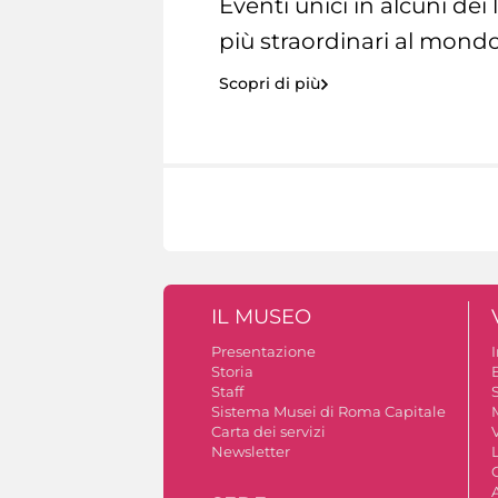
Eventi unici in alcuni dei
più straordinari al mondo
Scopri di più
IL MUSEO
Presentazione
Storia
Staff
S
Sistema Musei di Roma Capitale
Carta dei servizi
V
Newsletter
A