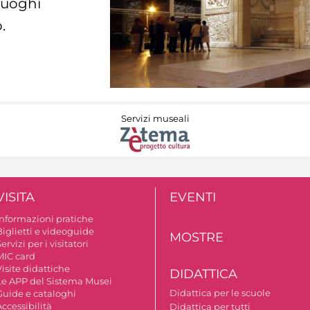
 luoghi
.
Servizi museali
VISITA
EVENTI
Informazioni pratiche
Biglietti e videoguide
MOSTRE
ervizi per i visitatori
MIC card
isite didattiche
DIDATTICA
Le APP del Sistema Musei
Didattica per le scuole
Guide e cataloghi
ccessibilità
Didattica per tutti