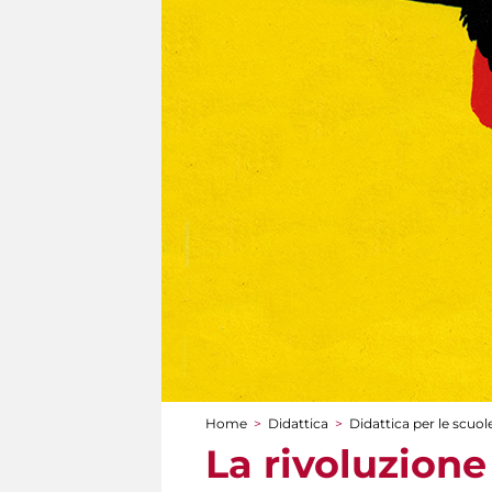
Home
>
Didattica
>
Didattica per le scuol
Tu sei qui
La rivoluzione