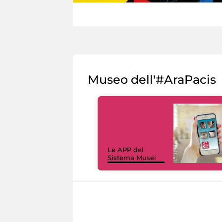
Museo dell'#AraPacis
Le APP del
Sistema Musei