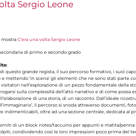
olta Sergio Leone
la mostra
C'era una volta Sergio Leone
a secondaria di primo e secondo grado
ita:
di questo grande regista, il suo percorso formativo, i suoi capol
mettendo ‘in scena’ gli elementi che ne sono stati parte cost
isitatori nell’esplorazione di un pezzo fondamentale della sto
rogarsi sulla complessità dell’atto narrativo e di come possa es
all’elaborazione di una storia, di un racconto. Dall’ideale ricos
dell’immaginario’, il percorso si snoda attraverso documenti, fot
 indimenticabili, oltre ad una sezione centrale, dedicata al p
 forniti di un block notes/taccuino per appunti e matita/penna
colpiti, condividendo così le loro impressioni poco prima del t