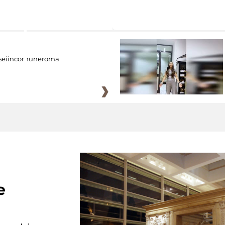
eiincomuneroma
e