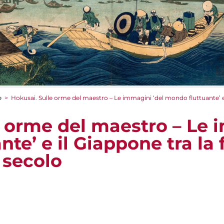
e
>
Hokusai. Sulle orme del maestro – Le immagini ‘del mondo fluttuante’ e il 
e orme del maestro – Le 
te’ e il Giappone tra la f
X secolo