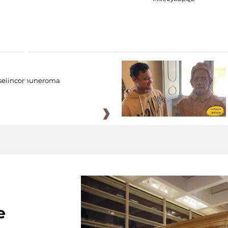
eiincomuneroma
e