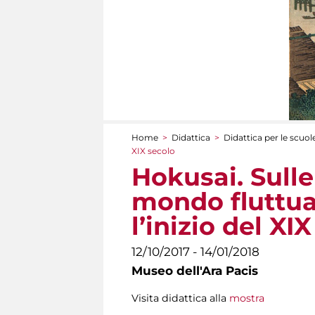
Home
>
Didattica
>
Didattica per le scuol
Tu sei qui
XIX secolo
Hokusai. Sull
mondo fluttuan
l’inizio del XI
12/10/2017 - 14/01/2018
Museo dell'Ara Pacis
Visita didattica alla
mostra