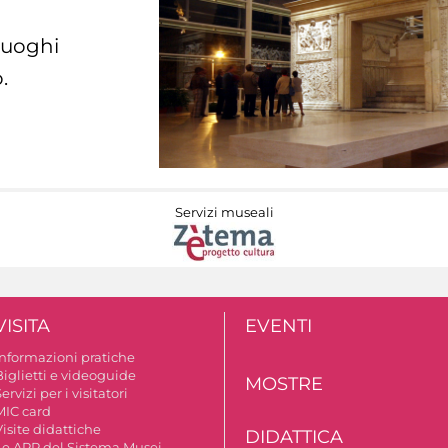
 luoghi
.
Servizi museali
VISITA
EVENTI
Informazioni pratiche
Biglietti e videoguide
MOSTRE
ervizi per i visitatori
MIC card
isite didattiche
DIDATTICA
Le APP del Sistema Musei