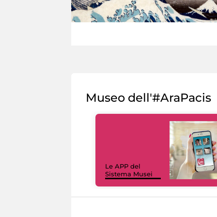
Museo dell'#AraPacis
Le APP del
Sistema Musei