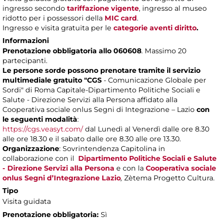
ingresso secondo
tariffazione vigente
, ingresso al museo
ridotto per i possessori della
MIC card
.
Ingresso e visita gratuita per le
categorie aventi diritto
.
Informazioni
Prenotazione obbligatoria allo 060608
. Massimo 20
partecipanti.
Le persone sorde possono prenotare tramite il servizio
multimediale gratuito "CGS
- Comunicazione Globale per
Sordi" di Roma Capitale-Dipartimento Politiche Sociali e
Salute - Direzione Servizi alla Persona affidato alla
Cooperativa sociale onlus Segni di Integrazione – Lazio
con
le seguenti modalità
:
https://cgs.veasyt.com/
dal Lunedì al Venerdì dalle ore 8.30
alle ore 18.30 e il sabato dalle ore 8.30 alle ore 13.30.
Organizzazione
: Sovrintendenza Capitolina in
collaborazione con il
Dipartimento Politiche Sociali e Salute
- Direzione Servizi alla Persona
e con la
Cooperativa sociale
onlus Segni d’Integrazione Lazio
,
Zètema Progetto Cultura.
Tipo
Visita guidata
Prenotazione obbligatoria:
Sì