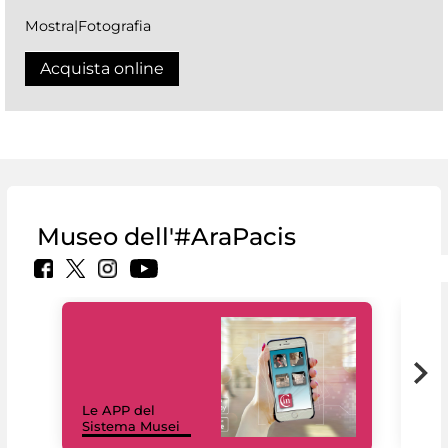
Mostra|Fotografia
Acquista online
Museo dell'#AraPacis
Il 
Le APP del
Mus
Sistema Musei
net