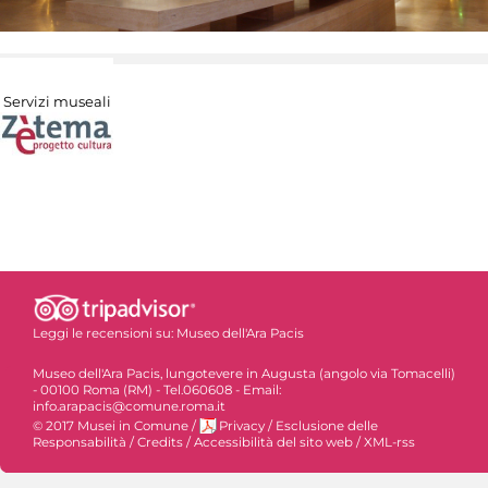
Servizi museali
Leggi le recensioni su:
Museo dell'Ara Pacis
Museo dell'Ara Pacis, lungotevere in Augusta (angolo via Tomacelli)
- 00100 Roma (RM) - Tel.060608 - Email:
info.arapacis@comune.roma.it
© 2017 Musei in Comune
/
Privacy
/
Esclusione delle
Responsabilità
/
Credits
/
Accessibilità del sito web
/
XML-rss