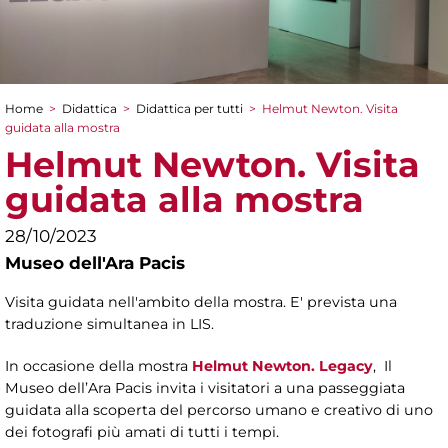
Home
>
Didattica
>
Didattica per tutti
>
Helmut Newton. Visita
Tu sei qui
guidata alla mostra
Helmut Newton. Visita
guidata alla mostra
28/10/2023
Museo dell'Ara Pacis
Visita guidata nell'ambito della mostra. E' prevista una
traduzione simultanea in LIS.
In occasione della mostra
Helmut Newton. Legacy
, Il
Museo dell’Ara Pacis invita i visitatori a una passeggiata
guidata alla scoperta del percorso umano e creativo di uno
dei fotografi più amati di tutti i tempi.