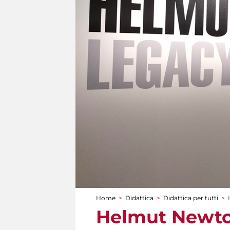
Home
>
Didattica
>
Didattica per tutti
>
Tu sei qui
Helmut Newton