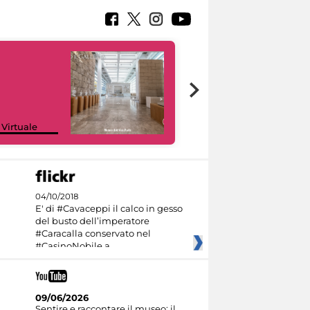
Google Arts &
 Virtuale
Culture
04/10/2018
E' di #Cavaceppi il calco in gesso
del busto dell’imperatore
#Caracalla conservato nel
#CasinoNobile a
09/06/2026
Sentire e raccontare il museo: il