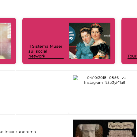
Il Sistema Musei
sui social
network
Tour
eiincomuneroma