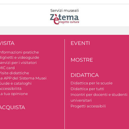
Servizi museali
VISITA
EVENTI
Informazioni pratiche
Biglietti e videoguide
MOSTRE
ervizi per i visitatori
MIC card
isite didattiche
DIDATTICA
Le APP del Sistema Musei
Didattica per le scuole
Guide e cataloghi
ccessibilità
Didattica per tutti
La tua opinione
Incontri per docenti e studenti
universitari
Progetti accessibili
ACQUISTA