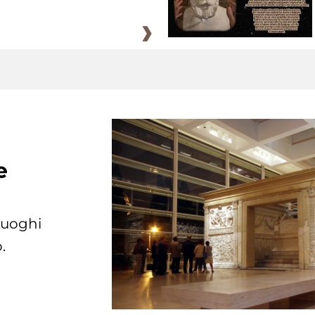
e
 luoghi
.