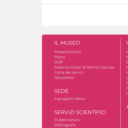
IL MUSEO
Presentazione
Storia
Staff
S
Sistema Musei di Roma Capitale
Carta dei servizi
V
Newsletter
A
SEDE
Il progetto Meier
SERVIZI SCIENTIFICI
Pubblicazioni
Bibliografia