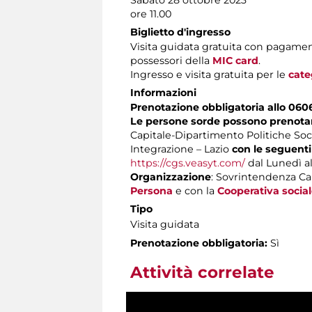
ore 11.00
Biglietto d'ingresso
Visita guidata gratuita con pagamen
possessori della
MIC card
.
Ingresso e visita gratuita per le
cate
Informazioni
Prenotazione obbligatoria allo 060
Le persone sorde possono prenotare
Capitale-Dipartimento Politiche Socia
Integrazione – Lazio
con le seguenti
https://cgs.veasyt.com/
dal Lunedì al 
Organizzazione
: Sovrintendenza Cap
Persona
e con la
Cooperativa social
Tipo
Visita guidata
Prenotazione obbligatoria:
Sì
Attività correlate