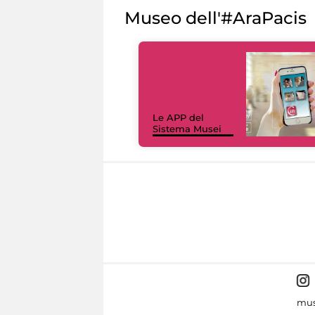
Museo dell'#AraPacis
Le APP del
Sistema Musei
mus