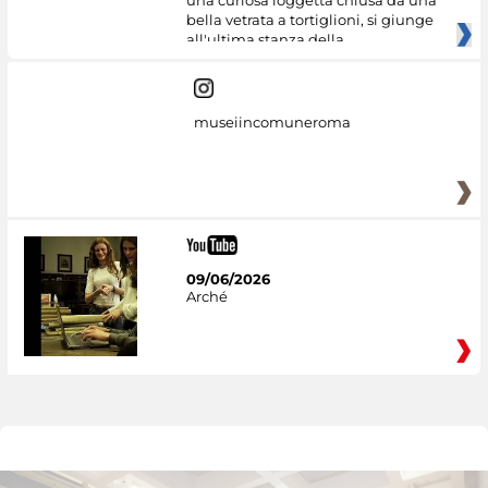
una curiosa loggetta chiusa da una
bella vetrata a tortiglioni, si giunge
all'ultima stanza della
museiincomuneroma
09/06/2026
Arché