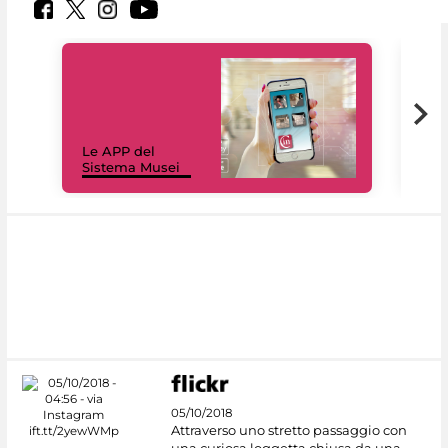
Il 
Le APP del
Mus
Sistema Musei
net
05/10/2018
Attraverso uno stretto passaggio con