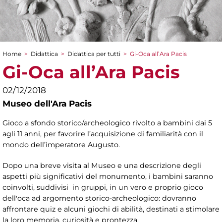
Home
>
Didattica
>
Didattica per tutti
>
Gi-Oca all’Ara Pacis
Tu sei qui
Gi-Oca all’Ara Pacis
02/12/2018
Museo dell'Ara Pacis
Gioco a sfondo storico/archeologico rivolto a bambini dai 5
agli 11 anni, per favorire l’acquisizione di familiarità con il
mondo dell’imperatore Augusto.
Dopo una breve visita al Museo e una descrizione degli
aspetti più significativi del monumento, i bambini saranno
coinvolti, suddivisi in gruppi, in un vero e proprio gioco
dell'oca ad argomento storico-archeologico: dovranno
affrontare quiz e alcuni giochi di abilità, destinati a stimolare
la loro memoria, curiosità e prontezza.