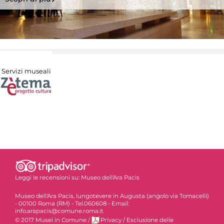
Servizi museali
Leggi le recensioni su:
Museo dell'Ara Pacis
Museo dell'Ara Pacis, lungotevere in Augusta (angolo via Tomacelli)
- 00100 Roma (RM) - Tel.060608 - Email:
info.arapacis@comune.roma.it
© 2017 Musei in Comune
/
Privacy
/
Esclusione delle