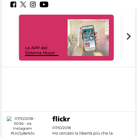
Il 
Le APP del
Mus
Sistema Musei
net
07/10/2018
Ho cercato la libertà più che la