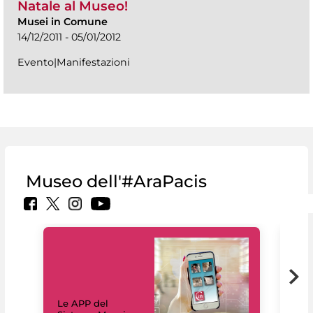
Natale al Museo!
Musei in Comune
14/12/2011 - 05/01/2012
Evento|Manifestazioni
Museo dell'#AraPacis
Il 
Le APP del
Mus