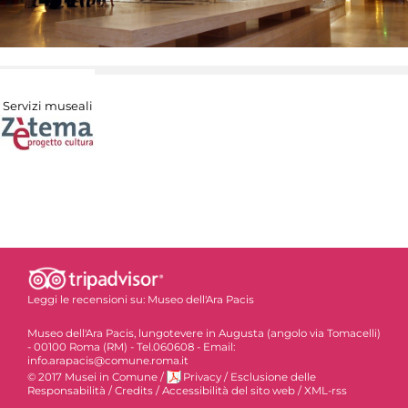
Servizi museali
Leggi le recensioni su:
Museo dell'Ara Pacis
Museo dell'Ara Pacis, lungotevere in Augusta (angolo via Tomacelli)
- 00100 Roma (RM) - Tel.060608 - Email:
info.arapacis@comune.roma.it
© 2017 Musei in Comune
/
Privacy
/
Esclusione delle
Responsabilità
/
Credits
/
Accessibilità del sito web
/
XML-rss