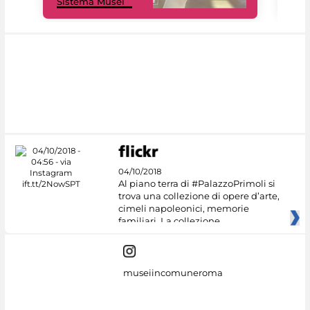
Sistema Musei
net
04/10/2018
Al piano terra di #PalazzoPrimoli si
trova una collezione di opere d’arte,
cimeli napoleonici, memorie
familiari. La collezione
museiincomuneroma