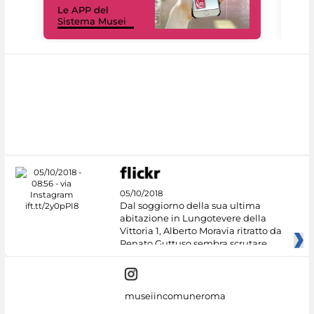
Le APP del
Mus
Sistema Musei
net
05/10/2018
Dal soggiorno della sua ultima
abitazione in Lungotevere della
Vittoria 1, Alberto Moravia ritratto da
Renato Guttuso sembra scrutare
museiincomuneroma