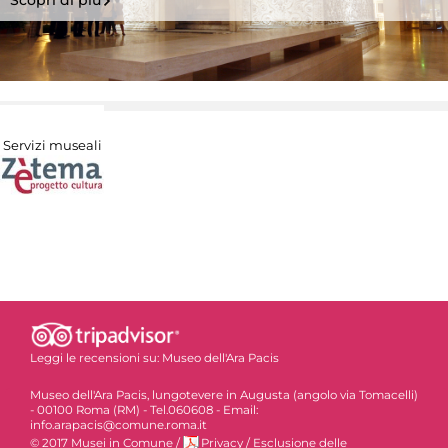
Servizi museali
Leggi le recensioni su:
Museo dell'Ara Pacis
Museo dell'Ara Pacis, lungotevere in Augusta (angolo via Tomacelli)
- 00100 Roma (RM) - Tel.060608 - Email:
info.arapacis@comune.roma.it
© 2017 Musei in Comune
/
Privacy
/
Esclusione delle