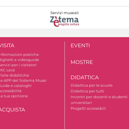
Servizi museali
VISITA
EVENTI
Informazioni pratiche
Biglietti e videoguide
MOSTRE
ervizi per i visitatori
MIC card
isite didattiche
DIDATTICA
Le APP del Sistema Musei
Didattica per le scuole
Guide e cataloghi
ccessibilità
Didattica per tutti
La tua opinione
Incontri per docenti e studenti
universitari
Progetti accessibili
ACQUISTA