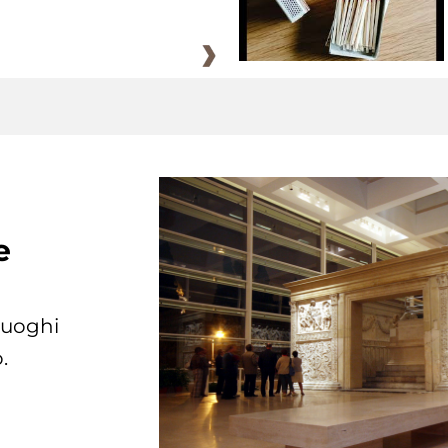
e
 luoghi
.