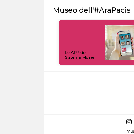
Museo dell'#AraPacis
Le APP del
Sistema Musei
mus