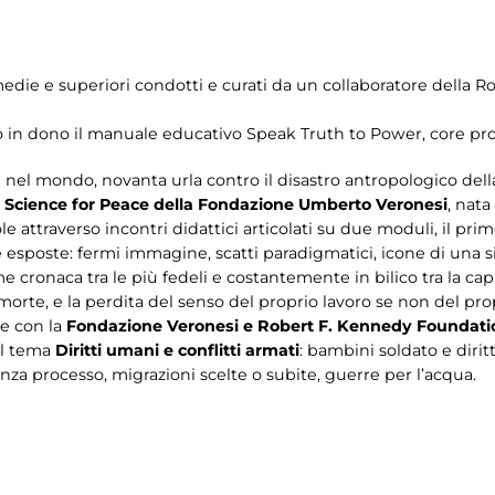
le medie e superiori condotti e curati da un collaboratore del
to in dono il manuale educativo Speak Truth to Power, core pro
ti nel mondo, novanta urla contro il disastro antropologico del
o
Science for Peace della Fondazione Umberto Veronesi
, nata
ole attraverso incontri didattici articolati su due moduli, il p
 esposte: fermi immagine, scatti paradigmatici, icone di una si
ome cronaca tra le più fedeli e costantemente in bilico tra la 
morte, e la perdita del senso del proprio lavoro se non del prop
ne con la
Fondazione Veronesi e Robert F. Kennedy Foundati
ul tema
Diritti umani e conflitti armati
: bambini soldato e diritt
za processo, migrazioni scelte o subite, guerre per l’acqua.