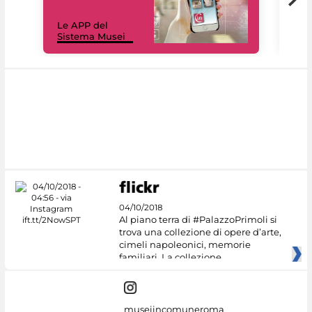
Il 
Le APP del
Mus
Sistema Musei
net
04/10/2018
Al piano terra di #PalazzoPrimoli si
trova una collezione di opere d’arte,
cimeli napoleonici, memorie
familiari. La collezione
museiincomuneroma