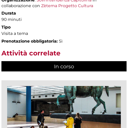
Organizzazione
:
Sovrintendenza Capitolina
in
collaborazione con
Zètema Progetto Cultura
Durata
90 minuti
Tipo
Visita a tema
Prenotazione obbligatoria:
Sì
Attività correlate
In corso
(scheda attiva)