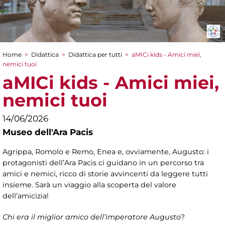
Home
>
Didattica
>
Didattica per tutti
>
aMICi kids - Amici miei,
Tu sei qui
nemici tuoi
aMICi kids - Amici miei,
nemici tuoi
14/06/2026
Museo dell'Ara Pacis
Agrippa, Romolo e Remo, Enea e, ovviamente, Augusto: i
protagonisti dell’Ara Pacis ci guidano in un percorso tra
amici e nemici, ricco di storie avvincenti da leggere tutti
insieme. Sarà un viaggio alla scoperta del valore
dell’amicizia!
Chi era il miglior amico dell’imperatore Augusto
?