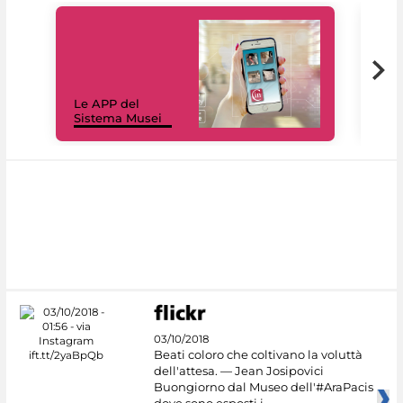
Il 
Le APP del
Mus
Sistema Musei
net
03/10/2018
Beati coloro che coltivano la voluttà
dell'attesa. — Jean Josipovici
Buongiorno dal Museo dell'#AraPacis