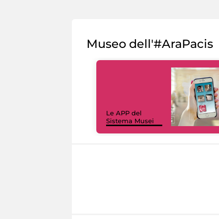
Museo dell'#AraPacis
Le APP del
Sistema Musei