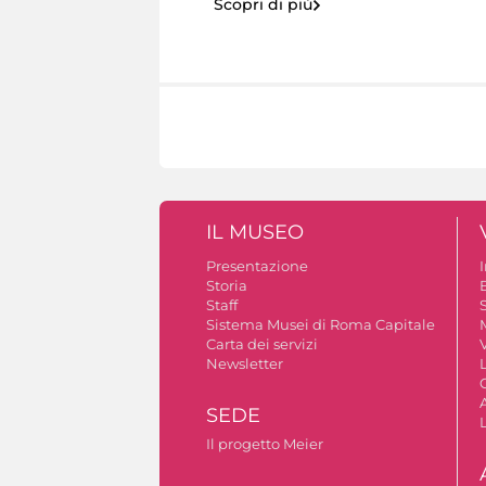
Scopri di più
IL MUSEO
Presentazione
Storia
Staff
S
Sistema Musei di Roma Capitale
Carta dei servizi
V
Newsletter
A
SEDE
Il progetto Meier