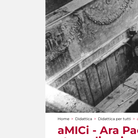
Home
>
Didattica
>
Didattica per tutti
>
Tu sei qui
aMICi - Ara Pa