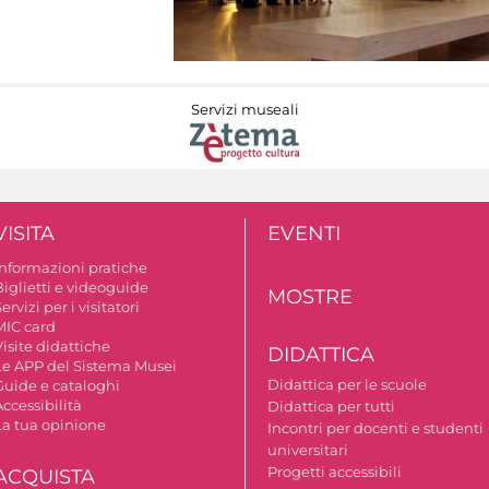
Servizi museali
VISITA
EVENTI
Informazioni pratiche
Biglietti e videoguide
MOSTRE
ervizi per i visitatori
MIC card
isite didattiche
DIDATTICA
Le APP del Sistema Musei
Didattica per le scuole
Guide e cataloghi
ccessibilità
Didattica per tutti
La tua opinione
Incontri per docenti e studenti
universitari
Progetti accessibili
ACQUISTA