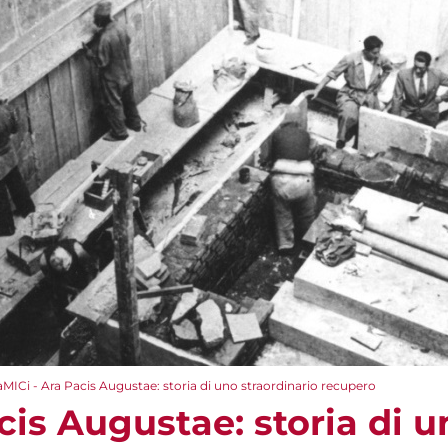
aMICi - Ara Pacis Augustae: storia di uno straordinario recupero
cis Augustae: storia di u