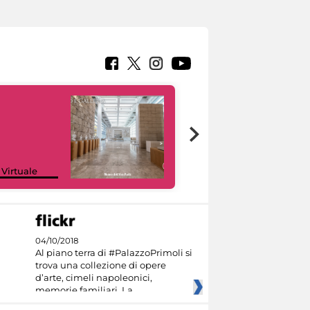
Google Arts &
 Virtuale
Culture
04/10/2018
Al piano terra di #PalazzoPrimoli si
trova una collezione di opere
d’arte, cimeli napoleonici,
memorie familiari. La