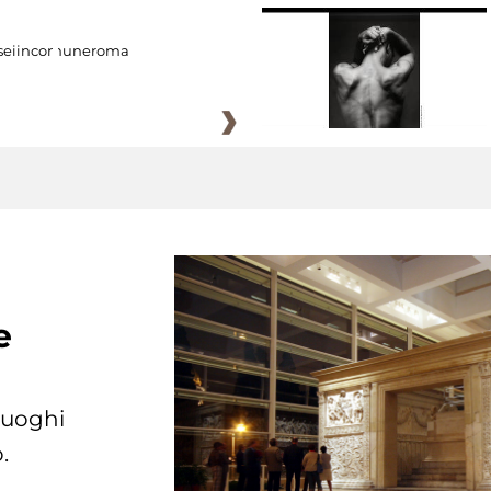
eiincomuneroma
e
 luoghi
.