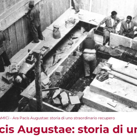
aMICi - Ara Pacis Augustae: storia di uno straordinario recupero
cis Augustae: storia di u