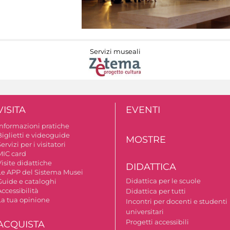
Servizi museali
VISITA
EVENTI
Informazioni pratiche
Biglietti e videoguide
MOSTRE
ervizi per i visitatori
MIC card
isite didattiche
DIDATTICA
Le APP del Sistema Musei
Didattica per le scuole
Guide e cataloghi
ccessibilità
Didattica per tutti
La tua opinione
Incontri per docenti e studenti
universitari
Progetti accessibili
ACQUISTA