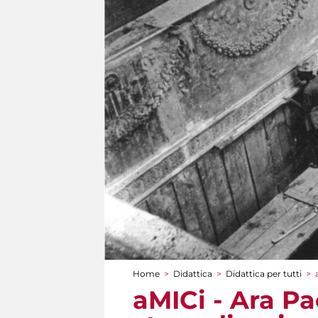
Home
>
Didattica
>
Didattica per tutti
>
Tu sei qui
aMICi - Ara Pa