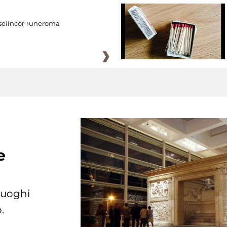
eiincomuneroma
e
 luoghi
.