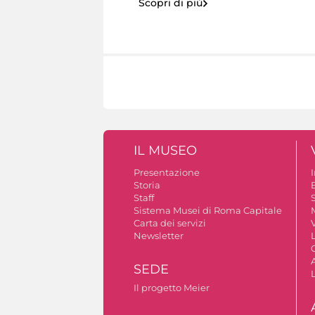
Scopri di più
IL MUSEO
Presentazione
Storia
Staff
S
Sistema Musei di Roma Capitale
Carta dei servizi
V
Newsletter
A
SEDE
Il progetto Meier