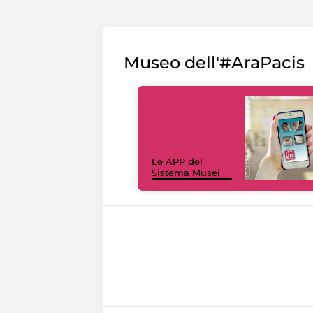
Museo dell'#AraPacis
Le APP del
Sistema Musei