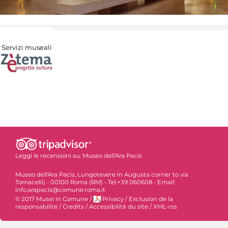
Servizi museali
Leggi le recensioni su:
Museo dell'Ara Pacis
Museo dell'Ara Pacis, Lungotevere in Augusta corner to via
Tomacelli) - 00100 Roma (RM) - Tel.+39 060608 - Email:
info.arapacis@comune.roma.it
© 2017 Musei in Comune
/
Privacy
/
Exclusion de la
responsabilité
/
Credits
/
Accessibilité du site
/
XML-rss