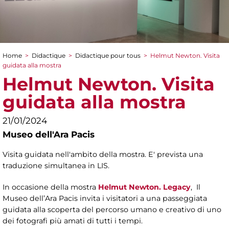
Home
>
Didactique
>
Didactique pour tous
>
Helmut Newton. Visita
You are here
guidata alla mostra
Helmut Newton. Visita
guidata alla mostra
21/01/2024
Museo dell'Ara Pacis
Visita guidata nell'ambito della mostra. E' prevista una
traduzione simultanea in LIS.
In occasione della mostra
Helmut Newton. Legacy
, Il
Museo dell’Ara Pacis invita i visitatori a una passeggiata
guidata alla scoperta del percorso umano e creativo di uno
dei fotografi più amati di tutti i tempi.