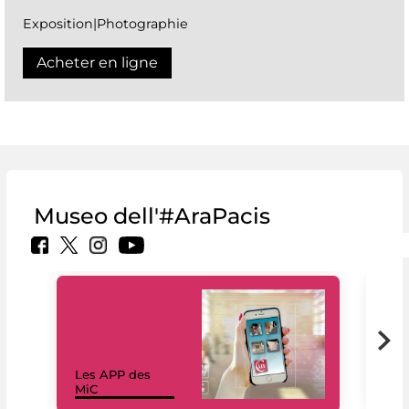
Exposition|Photographie
Acheter en ligne
Museo dell'#AraPacis
Les APP des
Les
MiC
rés