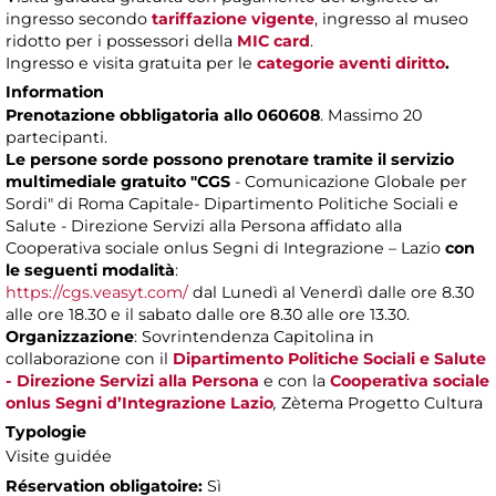
ingresso secondo
tariffazione vigente
, ingresso al museo
ridotto per i possessori della
MIC card
.
Ingresso e visita gratuita per le
categorie aventi diritto
.
Information
Prenotazione obbligatoria allo 060608
. Massimo 20
partecipanti.
Le persone sorde possono prenotare tramite il servizio
multimediale gratuito "CGS
- Comunicazione Globale per
Sordi" di Roma Capitale- Dipartimento Politiche Sociali e
Salute - Direzione Servizi alla Persona affidato alla
Cooperativa sociale onlus Segni di Integrazione – Lazio
con
le seguenti modalità
:
https://cgs.veasyt.com/
dal Lunedì al Venerdì dalle ore 8.30
alle ore 18.30 e il sabato dalle ore 8.30 alle ore 13.30.
Organizzazione
: Sovrintendenza Capitolina in
collaborazione con il
Dipartimento Politiche Sociali e Salute
- Direzione Servizi alla Persona
e con la
Cooperativa sociale
onlus Segni d’Integrazione Lazio
,
Zètema Progetto Cultura
Typologie
Visite guidée
Réservation obligatoire:
Sì