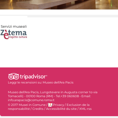
Servizi museali
Leggi le recensioni su:
Museo dell'Ara Pacis
Museo dell'Ara Pacis, Lungotevere in Augusta corner to via
Tomacelli) - 00100 Roma (RM) - Tel.+39 060608 - Email:
info.arapacis@comune.roma.it
© 2017 Musei in Comune
/
Privacy
/
Exclusion de la
responsabilité
/
Credits
/
Accessibilité du site
/
XML-rss