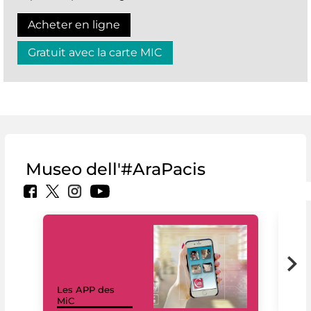
Acheter en ligne
Gratuit avec la carte MIC
Museo dell'#AraPacis
Les APP des
Les
MiC
rés