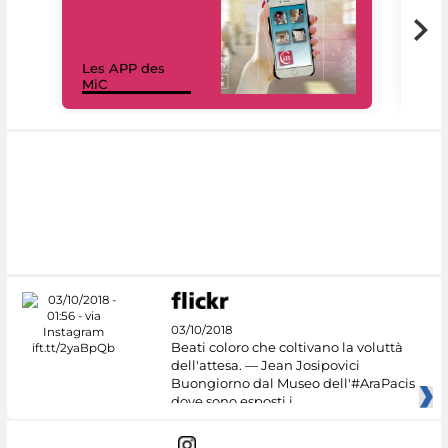
Les APP des
Les
MiC
rés
03/10/2018
Beati coloro che coltivano la voluttà
dell'attesa. — Jean Josipovici
Buongiorno dal Museo dell'#AraPacis
dove sono esposti i