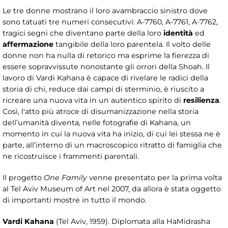
Le tre donne mostrano il loro avambraccio sinistro dove
sono tatuati tre numeri consecutivi: A-7760, A-7761, A-7762,
tragici segni che diventano parte della loro
identità
ed
affermazione
tangibile della loro parentela. Il volto delle
donne non ha nulla di retorico ma esprime la fierezza di
essere sopravvissute nonostante gli orrori della Shoah. Il
lavoro di Vardi Kahana è capace di rivelare le radici della
storia di chi, reduce dai campi di sterminio, è riuscito a
ricreare una nuova vita in un autentico spirito di
resilienza
.
Così, l'atto più atroce di disumanizzazione nella storia
dell’umanità diventa, nelle fotografie di Kahana, un
momento in cui la nuova vita ha inizio, di cui lei stessa ne è
parte, all’interno di un macroscopico ritratto di famiglia che
ne ricostruisce i frammenti parentali.
Il progetto
One Family
venne presentato per la prima volta
al Tel Aviv Museum of Art nel 2007, da allora è stata oggetto
di importanti mostre in tutto il mondo.
Vardi Kahana
(Tel Aviv, 1959). Diplomata alla HaMidrasha