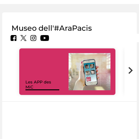
Museo dell'#AraPacis
Les APP des
Les
MiC
rés