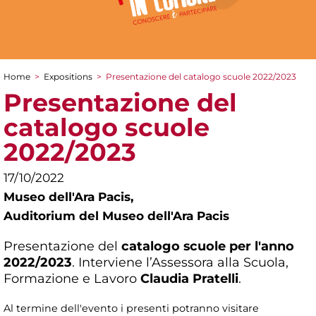
Home
>
Expositions
>
Presentazione del catalogo scuole 2022/2023
You are here
Presentazione del
catalogo scuole
2022/2023
17/10/2022
Museo dell'Ara Pacis,
Auditorium del Museo dell'Ara Pacis
Presentazione del
catalogo scuole per l'anno
2022/2023
. Interviene l’Assessora alla Scuola,
Formazione e Lavoro
Claudia Pratelli
.
Al termine dell'evento i presenti potranno visitare