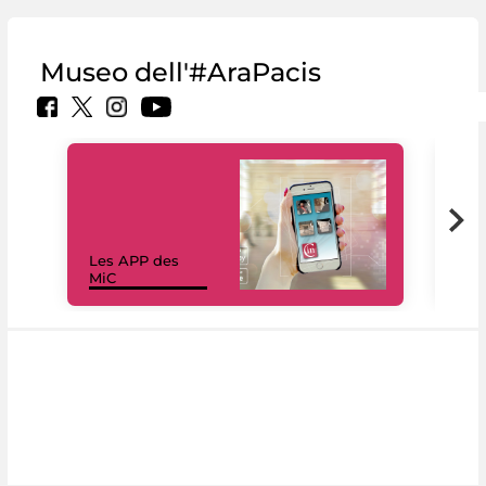
Museo dell'#AraPacis
Les APP des
Les
MiC
rés