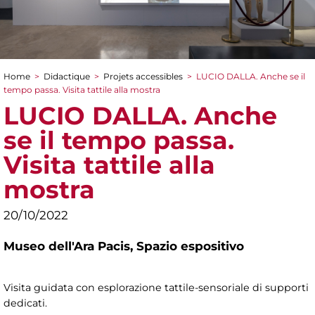
Home
>
Didactique
>
Projets accessibles
>
LUCIO DALLA. Anche se il
You are here
tempo passa. Visita tattile alla mostra
LUCIO DALLA. Anche
se il tempo passa.
Visita tattile alla
mostra
20/10/2022
Museo dell'Ara Pacis,
Spazio espositivo
Visita guidata con esplorazione tattile-sensoriale di supporti
dedicati.