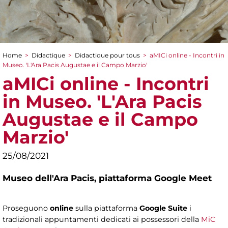
Home
>
Didactique
>
Didactique pour tous
>
aMICi online - Incontri in
You are here
Museo. 'L'Ara Pacis Augustae e il Campo Marzio'
aMICi online - Incontri
in Museo. 'L'Ara Pacis
Augustae e il Campo
Marzio'
25/08/2021
Museo dell'Ara Pacis,
piattaforma Google Meet
Proseguono
online
sulla piattaforma
Google Suite
i
tradizionali appuntamenti dedicati ai possessori della
MiC