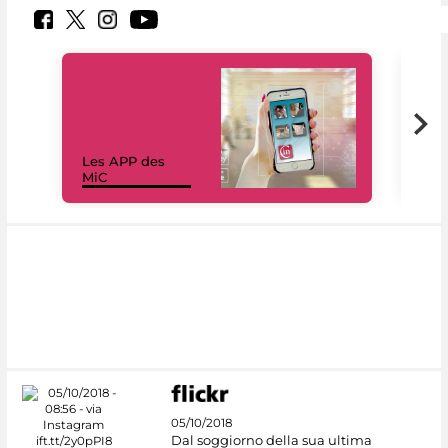
Les APP des
Les
MiC
rés
05/10/2018
Dal soggiorno della sua ultima