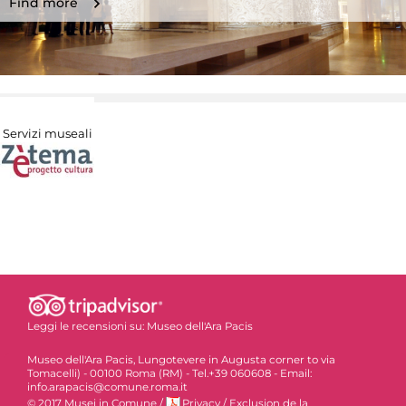
Find more
Servizi museali
Leggi le recensioni su:
Museo dell'Ara Pacis
Museo dell'Ara Pacis, Lungotevere in Augusta corner to via
Tomacelli) - 00100 Roma (RM) - Tel.+39 060608 - Email:
info.arapacis@comune.roma.it
© 2017 Musei in Comune
/
Privacy
/
Exclusion de la