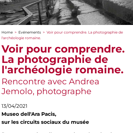
Home
>
Evénements
>
Voir pour comprendre. La photographie de
You are here
l'archéologie romaine.
Voir pour comprendre.
La photographie de
l'archéologie romaine.
Rencontre avec Andrea
Jemolo, photographe
13/04/2021
Museo dell'Ara Pacis,
sur les circuits sociaux du musée