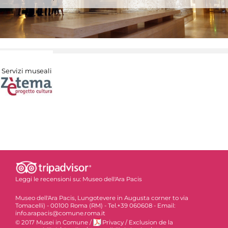
Servizi museali
Leggi le recensioni su:
Museo dell'Ara Pacis
Museo dell'Ara Pacis, Lungotevere in Augusta corner to via
Tomacelli) - 00100 Roma (RM) - Tel.+39 060608 - Email:
info.arapacis@comune.roma.it
© 2017 Musei in Comune
/
Privacy
/
Exclusion de la