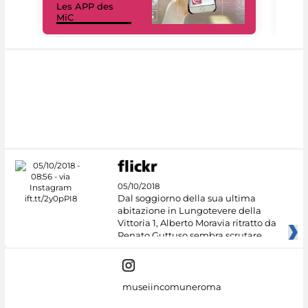
Les APP des
Les
MiC
rés
05/10/2018
Dal soggiorno della sua ultima
abitazione in Lungotevere della
Vittoria 1, Alberto Moravia ritratto da
Renato Guttuso sembra scrutare
museiincomuneroma