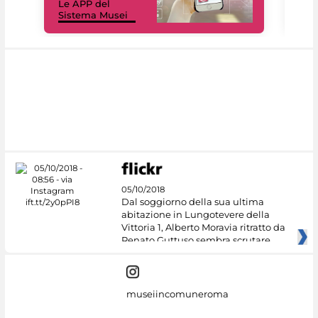
Le APP del
Mus
Sistema Musei
net
05/10/2018
Dal soggiorno della sua ultima
abitazione in Lungotevere della
Vittoria 1, Alberto Moravia ritratto da
Renato Guttuso sembra scrutare
museiincomuneroma