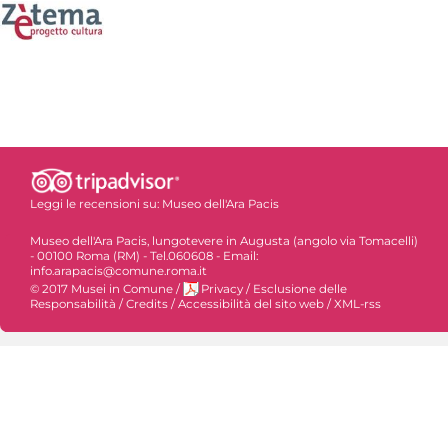
Leggi le recensioni su:
Museo dell'Ara Pacis
Museo dell'Ara Pacis, lungotevere in Augusta (angolo via Tomacelli)
- 00100 Roma (RM) - Tel.060608 - Email:
info.arapacis@comune.roma.it
© 2017 Musei in Comune
/
Privacy
/
Esclusione delle
Responsabilità
/
Credits
/
Accessibilità del sito web
/
XML-rss