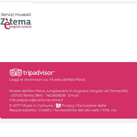
Servizi museali
Leggi le recensioni su:
Museo dell'Ara Pacis
Museo dell'Ara Pacis, lungotevere in Augusta (angolo via Tomacelli)
- 00100 Roma (RM) - Tel.060608 - Email:
info.arapacis@comune.roma.it
© 2017 Musei in Comune
/
Privacy
/
Esclusione delle
Responsabilità
/
Credits
/
Accessibilità del sito web
/
XML-rss