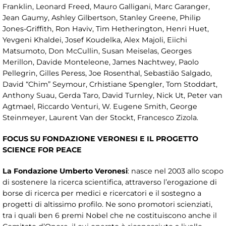
Franklin, Leonard Freed, Mauro Galligani, Marc Garanger,
Jean Gaumy, Ashley Gilbertson, Stanley Greene, Philip
Jones-Griffith, Ron Haviv, Tim Hetherington, Henri Huet,
Yevgeni Khaldei, Josef Koudelka, Alex Majoli, Eiichi
Matsumoto, Don McCullin, Susan Meiselas, Georges
Merillon, Davide Monteleone, James Nachtwey, Paolo
Pellegrin, Gilles Peress, Joe Rosenthal, Sebastião Salgado,
David “Chim” Seymour, Crhistiane Spengler, Tom Stoddart,
Anthony Suau, Gerda Taro, David Turnley, Nick Ut, Peter van
Agtmael, Riccardo Venturi, W. Eugene Smith, George
Steinmeyer, Laurent Van der Stockt, Francesco Zizola.
FOCUS SU FONDAZIONE VERONESI E IL PROGETTO
SCIENCE FOR PEACE
La Fondazione Umberto Veronesi
: nasce nel 2003 allo scopo
di sostenere la ricerca scientifica, attraverso l’erogazione di
borse di ricerca per medici e ricercatori e il sostegno a
progetti di altissimo profilo. Ne sono promotori scienziati,
tra i quali ben 6 premi Nobel che ne costituiscono anche il