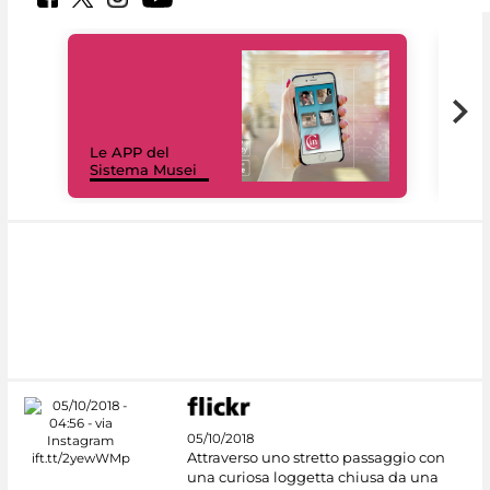
Il 
Le APP del
Mus
Sistema Musei
net
05/10/2018
Attraverso uno stretto passaggio con
una curiosa loggetta chiusa da una