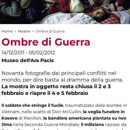
Home
>
Mostre
>
Ombre di Guerra
Tu sei qui
Ombre di Guerra
14/12/2011 - 05/02/2012
Museo dell'Ara Pacis
Novanta fotografie dai principali conflitti nel
mondo, per dire basta al dramma della guerra.
La mostra in oggetto resta chiusa il 2 e 3
febbraio e riapre il 4 e 5 febbraio
Il soldato che stringe il fucile
, traumatizzato dalle bombe in
Vietnam, nello scatto di Don McCullin;
la veglia funebre in
Kosovo
di Merillon;
la bandiera americana piantata su Iwo
Jima
nella Seconda Guerra Mondiale;
il miliziano
ripreso da