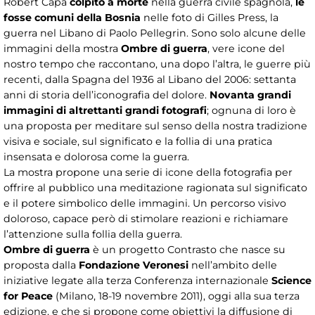
Robert Capa
colpito a morte
nella guerra civile spagnola,
le
fosse comuni della Bosnia
nelle foto di Gilles Press, la
guerra nel Libano di Paolo Pellegrin. Sono solo alcune delle
immagini della mostra
Ombre di guerra
, vere icone del
nostro tempo che raccontano, una dopo l’altra, le guerre più
recenti, dalla Spagna del 1936 al Libano del 2006: settanta
anni di storia dell’iconografia del dolore.
Novanta grandi
immagini di altrettanti grandi fotografi
; ognuna di loro è
una proposta per meditare sul senso della nostra tradizione
visiva e sociale, sul significato e la follia di una pratica
insensata e dolorosa come la guerra.
La mostra propone una serie di icone della fotografia per
offrire al pubblico una meditazione ragionata sul significato
e il potere simbolico delle immagini. Un percorso visivo
doloroso, capace però di stimolare reazioni e richiamare
l’attenzione sulla follia della guerra.
Ombre di guerra
è un progetto Contrasto che nasce su
proposta dalla
Fondazione Veronesi
nell’ambito delle
iniziative legate alla terza Conferenza internazionale
Science
for Peace
(Milano, 18-19 novembre 2011), oggi alla sua terza
edizione, e che si propone come obiettivi la diffusione di