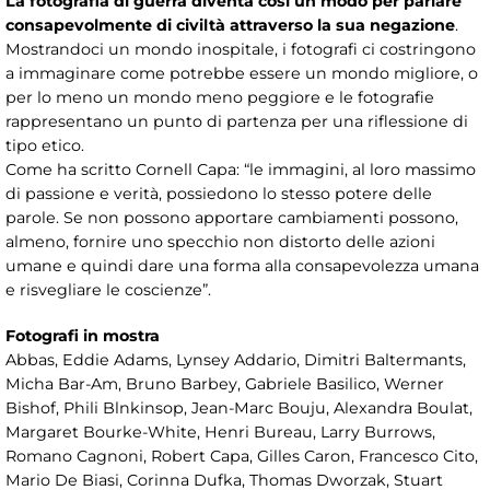
La fotografia di guerra diventa così un modo per parlare
consapevolmente di civiltà attraverso la sua negazione
.
Mostrandoci un mondo inospitale, i fotografi ci costringono
a immaginare come potrebbe essere un mondo migliore, o
per lo meno un mondo meno peggiore e le fotografie
rappresentano un punto di partenza per una riflessione di
tipo etico.
Come ha scritto Cornell Capa: “le immagini, al loro massimo
di passione e verità, possiedono lo stesso potere delle
parole. Se non possono apportare cambiamenti possono,
almeno, fornire uno specchio non distorto delle azioni
umane e quindi dare una forma alla consapevolezza umana
e risvegliare le coscienze”.
Fotografi in mostra
Abbas, Eddie Adams, Lynsey Addario, Dimitri Baltermants,
Micha Bar-Am, Bruno Barbey, Gabriele Basilico, Werner
Bishof, Phili Blnkinsop, Jean-Marc Bouju, Alexandra Boulat,
Margaret Bourke-White, Henri Bureau, Larry Burrows,
Romano Cagnoni, Robert Capa, Gilles Caron, Francesco Cito,
Mario De Biasi, Corinna Dufka, Thomas Dworzak, Stuart