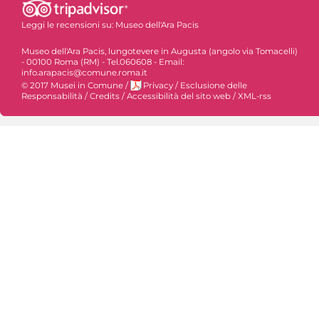
Leggi le recensioni su:
Museo dell'Ara Pacis
Museo dell'Ara Pacis, lungotevere in Augusta (angolo via Tomacelli)
- 00100 Roma (RM) - Tel.060608 - Email:
info.arapacis@comune.roma.it
© 2017 Musei in Comune
/
Privacy
/
Esclusione delle
Responsabilità
/
Credits
/
Accessibilità del sito web
/
XML-rss