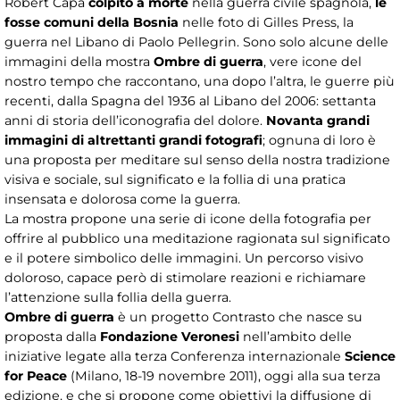
Robert Capa
colpito a morte
nella guerra civile spagnola,
le
fosse comuni della Bosnia
nelle foto di Gilles Press, la
guerra nel Libano di Paolo Pellegrin. Sono solo alcune delle
immagini della mostra
Ombre di guerra
, vere icone del
nostro tempo che raccontano, una dopo l’altra, le guerre più
recenti, dalla Spagna del 1936 al Libano del 2006: settanta
anni di storia dell’iconografia del dolore.
Novanta grandi
immagini di altrettanti grandi fotografi
; ognuna di loro è
una proposta per meditare sul senso della nostra tradizione
visiva e sociale, sul significato e la follia di una pratica
insensata e dolorosa come la guerra.
La mostra propone una serie di icone della fotografia per
offrire al pubblico una meditazione ragionata sul significato
e il potere simbolico delle immagini. Un percorso visivo
doloroso, capace però di stimolare reazioni e richiamare
l’attenzione sulla follia della guerra.
Ombre di guerra
è un progetto Contrasto che nasce su
proposta dalla
Fondazione Veronesi
nell’ambito delle
iniziative legate alla terza Conferenza internazionale
Science
for Peace
(Milano, 18-19 novembre 2011), oggi alla sua terza
edizione, e che si propone come obiettivi la diffusione di