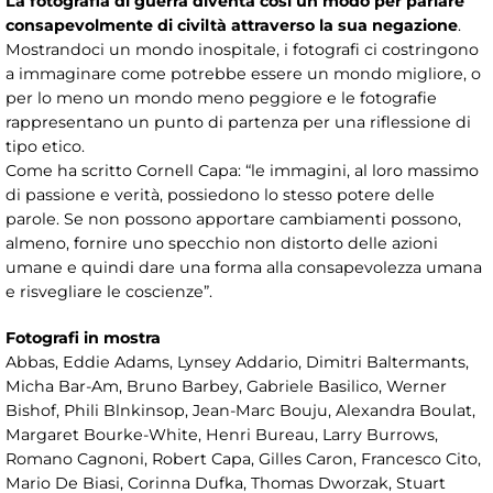
La fotografia di guerra diventa così un modo per parlare
consapevolmente di civiltà attraverso la sua negazione
.
Mostrandoci un mondo inospitale, i fotografi ci costringono
a immaginare come potrebbe essere un mondo migliore, o
per lo meno un mondo meno peggiore e le fotografie
rappresentano un punto di partenza per una riflessione di
tipo etico.
Come ha scritto Cornell Capa: “le immagini, al loro massimo
di passione e verità, possiedono lo stesso potere delle
parole. Se non possono apportare cambiamenti possono,
almeno, fornire uno specchio non distorto delle azioni
umane e quindi dare una forma alla consapevolezza umana
e risvegliare le coscienze”.
Fotografi in mostra
Abbas, Eddie Adams, Lynsey Addario, Dimitri Baltermants,
Micha Bar-Am, Bruno Barbey, Gabriele Basilico, Werner
Bishof, Phili Blnkinsop, Jean-Marc Bouju, Alexandra Boulat,
Margaret Bourke-White, Henri Bureau, Larry Burrows,
Romano Cagnoni, Robert Capa, Gilles Caron, Francesco Cito,
Mario De Biasi, Corinna Dufka, Thomas Dworzak, Stuart