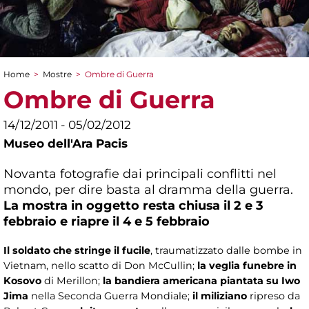
Home
>
Mostre
>
Ombre di Guerra
Tu sei qui
Ombre di Guerra
14/12/2011 - 05/02/2012
Museo dell'Ara Pacis
Novanta fotografie dai principali conflitti nel
mondo, per dire basta al dramma della guerra.
La mostra in oggetto resta chiusa il 2 e 3
febbraio e riapre il 4 e 5 febbraio
Il soldato che stringe il fucile
, traumatizzato dalle bombe in
Vietnam, nello scatto di Don McCullin;
la veglia funebre in
Kosovo
di Merillon;
la bandiera americana piantata su Iwo
Jima
nella Seconda Guerra Mondiale;
il miliziano
ripreso da