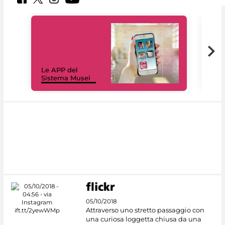
Il 
Le APP del
Mus
Sistema Musei
net
05/10/2018
Attraverso uno stretto passaggio con
una curiosa loggetta chiusa da una