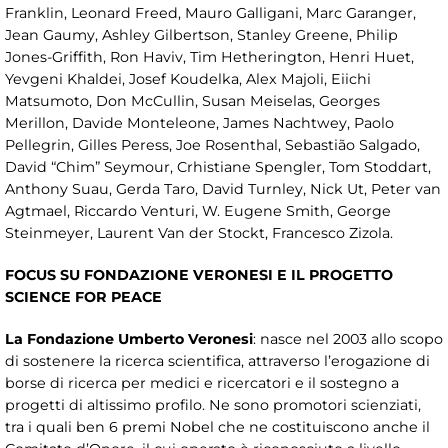
Franklin, Leonard Freed, Mauro Galligani, Marc Garanger,
Jean Gaumy, Ashley Gilbertson, Stanley Greene, Philip
Jones-Griffith, Ron Haviv, Tim Hetherington, Henri Huet,
Yevgeni Khaldei, Josef Koudelka, Alex Majoli, Eiichi
Matsumoto, Don McCullin, Susan Meiselas, Georges
Merillon, Davide Monteleone, James Nachtwey, Paolo
Pellegrin, Gilles Peress, Joe Rosenthal, Sebastião Salgado,
David “Chim” Seymour, Crhistiane Spengler, Tom Stoddart,
Anthony Suau, Gerda Taro, David Turnley, Nick Ut, Peter van
Agtmael, Riccardo Venturi, W. Eugene Smith, George
Steinmeyer, Laurent Van der Stockt, Francesco Zizola.
FOCUS SU FONDAZIONE VERONESI E IL PROGETTO
SCIENCE FOR PEACE
La Fondazione Umberto Veronesi
: nasce nel 2003 allo scopo
di sostenere la ricerca scientifica, attraverso l’erogazione di
borse di ricerca per medici e ricercatori e il sostegno a
progetti di altissimo profilo. Ne sono promotori scienziati,
tra i quali ben 6 premi Nobel che ne costituiscono anche il