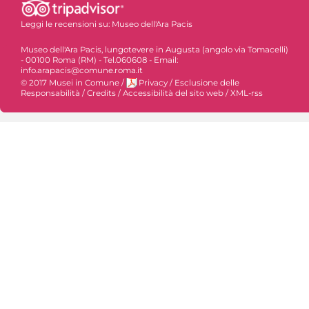
Leggi le recensioni su:
Museo dell'Ara Pacis
Museo dell'Ara Pacis, lungotevere in Augusta (angolo via Tomacelli)
- 00100 Roma (RM) - Tel.060608 - Email:
info.arapacis@comune.roma.it
© 2017 Musei in Comune
/
Privacy
/
Esclusione delle
Responsabilità
/
Credits
/
Accessibilità del sito web
/
XML-rss