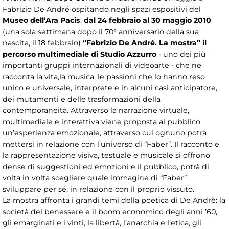
Fabrizio De André ospitando negli spazi espositivi del
Museo dell’Ara Pacis
,
dal 24 febbraio al 30 maggio 2010
(una sola settimana dopo il 70° anniversario della sua
nascita, il 18 febbraio)
“Fabrizio De André. La mostra” il
percorso multimediale di Studio Azzurro
- uno dei più
importanti gruppi internazionali di videoarte - che ne
racconta la vita,la musica, le passioni che lo hanno reso
unico e universale, interprete e in alcuni casi anticipatore,
dei mutamenti e delle trasformazioni della
contemporaneità. Attraverso la narrazione virtuale,
multimediale e interattiva viene proposta al pubblico
un’esperienza emozionale, attraverso cui ognuno potrà
mettersi in relazione con l’universo di “Faber”. Il racconto e
la rappresentazione visiva, testuale e musicale si offrono
dense di suggestioni ed emozioni e il pubblico, potrà di
volta in volta scegliere quale immagine di “Faber”
sviluppare per sé, in relazione con il proprio vissuto.
La mostra affronta i grandi temi della poetica di De Andrè: la
società del benessere e il boom economico degli anni ’60,
gli emarginati e i vinti, la libertà, l’anarchia e l’etica, gli