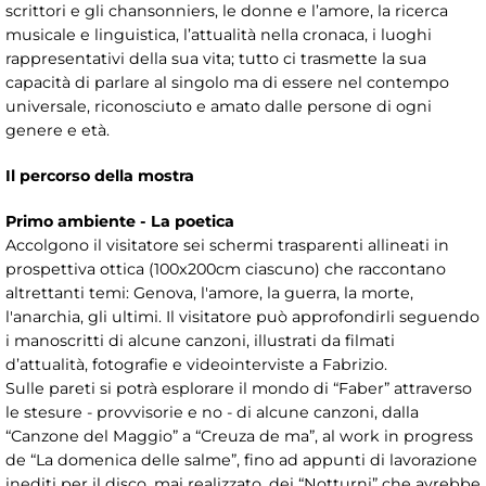
scrittori e gli chansonniers, le donne e l’amore, la ricerca
musicale e linguistica, l’attualità nella cronaca, i luoghi
rappresentativi della sua vita; tutto ci trasmette la sua
capacità di parlare al singolo ma di essere nel contempo
universale, riconosciuto e amato dalle persone di ogni
genere e età.
Il percorso della mostra
Primo ambiente - La poetica
Accolgono il visitatore sei schermi trasparenti allineati in
prospettiva ottica (100x200cm ciascuno) che raccontano
altrettanti temi: Genova, l'amore, la guerra, la morte,
l'anarchia, gli ultimi. Il visitatore può approfondirli seguendo
i manoscritti di alcune canzoni, illustrati da filmati
d’attualità, fotografie e videointerviste a Fabrizio.
Sulle pareti si potrà esplorare il mondo di “Faber” attraverso
le stesure - provvisorie e no - di alcune canzoni, dalla
“Canzone del Maggio” a “Creuza de ma”, al work in progress
de “La domenica delle salme”, fino ad appunti di lavorazione
inediti per il disco, mai realizzato, dei “Notturni” che avrebbe