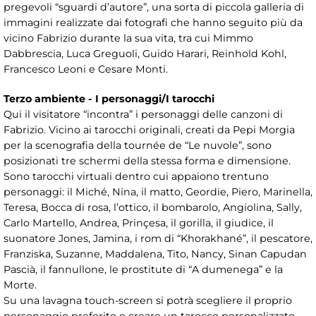
pregevoli “sguardi d’autore”, una sorta di piccola galleria di
immagini realizzate dai fotografi che hanno seguito più da
vicino Fabrizio durante la sua vita, tra cui Mimmo
Dabbrescia, Luca Greguoli, Guido Harari, Reinhold Kohl,
Francesco Leoni e Cesare Monti.
Terzo ambiente - I personaggi/I tarocchi
Qui il visitatore “incontra” i personaggi delle canzoni di
Fabrizio. Vicino ai tarocchi originali, creati da Pepi Morgia
per la scenografia della tournée de “Le nuvole”, sono
posizionati tre schermi della stessa forma e dimensione.
Sono tarocchi virtuali dentro cui appaiono trentuno
personaggi: il Miché, Nina, il matto, Geordie, Piero, Marinella,
Teresa, Bocca di rosa, l’ottico, il bombarolo, Angiolina, Sally,
Carlo Martello, Andrea, Prinçesa, il gorilla, il giudice, il
suonatore Jones, Jamina, i rom di “Khorakhané”, il pescatore,
Franziska, Suzanne, Maddalena, Tito, Nancy, Sinan Capudan
Pascià, il fannullone, le prostitute di “A dumenega” e la
Morte.
Su una lavagna touch-screen si potrà scegliere il proprio
personaggio preferito e creare un tarocco personalizzato