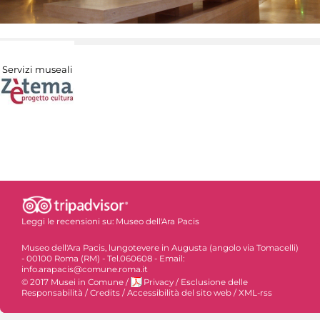
Servizi museali
Leggi le recensioni su:
Museo dell'Ara Pacis
Museo dell'Ara Pacis, lungotevere in Augusta (angolo via Tomacelli)
- 00100 Roma (RM) - Tel.060608 - Email:
info.arapacis@comune.roma.it
© 2017 Musei in Comune
/
Privacy
/
Esclusione delle
Responsabilità
/
Credits
/
Accessibilità del sito web
/
XML-rss