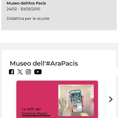
Museo dell'Ara Pacis
24/02 - 30/05/2010
Didattica per le scuole
Museo dell'#AraPacis
Il 
Le APP del
Mus
Sistema Musei
net