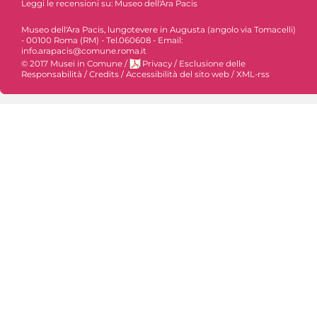
Leggi le recensioni su:
Museo dell'Ara Pacis
Museo dell'Ara Pacis, lungotevere in Augusta (angolo via Tomacelli)
- 00100 Roma (RM) - Tel.060608 - Email:
info.arapacis@comune.roma.it
© 2017 Musei in Comune
/
Privacy
/
Esclusione delle
Responsabilità
/
Credits
/
Accessibilità del sito web
/
XML-rss