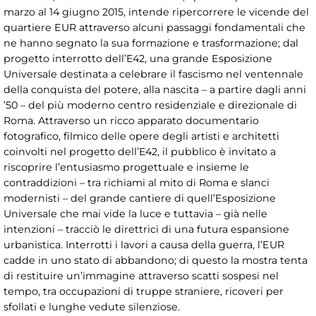
marzo al 14 giugno 2015, intende ripercorrere le vicende del
quartiere EUR attraverso alcuni passaggi fondamentali che
ne hanno segnato la sua formazione e trasformazione; dal
progetto interrotto dell’E42, una grande Esposizione
Universale destinata a celebrare il fascismo nel ventennale
della conquista del potere, alla nascita – a partire dagli anni
’50 – del più moderno centro residenziale e direzionale di
Roma. Attraverso un ricco apparato documentario
fotografico, filmico delle opere degli artisti e architetti
coinvolti nel progetto dell’E42, il pubblico è invitato a
riscoprire l’entusiasmo progettuale e insieme le
contraddizioni – tra richiami al mito di Roma e slanci
modernisti – del grande cantiere di quell’Esposizione
Universale che mai vide la luce e tuttavia – già nelle
intenzioni – tracciò le direttrici di una futura espansione
urbanistica. Interrotti i lavori a causa della guerra, l’EUR
cadde in uno stato di abbandono; di questo la mostra tenta
di restituire un’immagine attraverso scatti sospesi nel
tempo, tra occupazioni di truppe straniere, ricoveri per
sfollati e lunghe vedute silenziose.