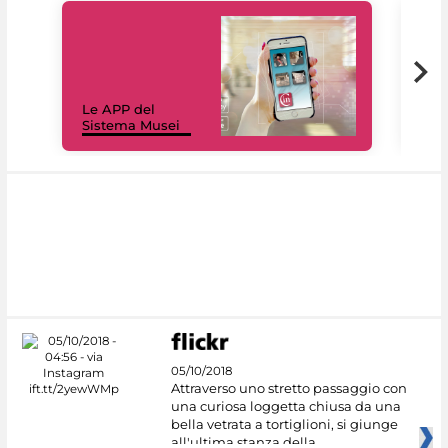
Il 
Le APP del
Mus
Sistema Musei
net
05/10/2018
Attraverso uno stretto passaggio con
una curiosa loggetta chiusa da una
bella vetrata a tortiglioni, si giunge
all'ultima stanza della