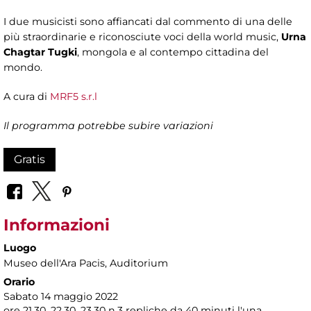
I due musicisti sono affiancati dal commento di una delle
più straordinarie e riconosciute voci della world music,
Urna
Chagtar Tugki
, mongola e al contempo cittadina del
mondo.
A cura di
MRF5 s.r.l
Il programma potrebbe subire variazioni
Gratis
Informazioni
Luogo
Museo dell'Ara Pacis
, Auditorium
Orario
Sabato 14 maggio 2022
ore 21.30, 22.30, 23.30 n.3 repliche da 40 minuti l'una