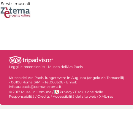
Servizi museali
Leggi le recensioni su:
Museo dell'Ara Pacis
Museo dell'Ara Pacis, lungotevere in Augusta (angolo via Tomacelli)
- 00100 Roma (RM) - Tel.060608 - Email:
info.arapacis@comune.roma.it
© 2017 Musei in Comune
/
Privacy
/
Esclusione delle
Responsabilità
/
Credits
/
Accessibilità del sito web
/
XML-rss