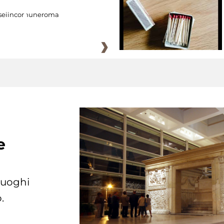
eiincomuneroma
e
 luoghi
.