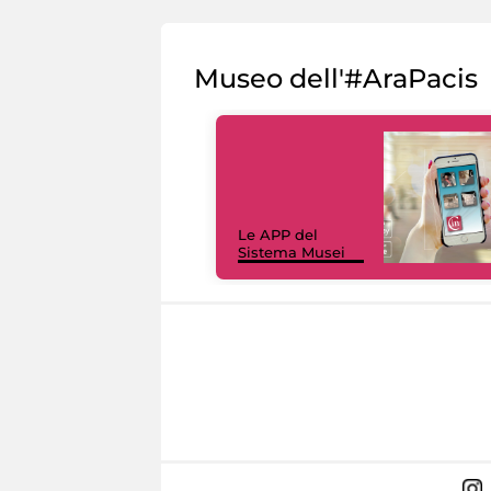
Museo dell'#AraPacis
Le APP del
Sistema Musei