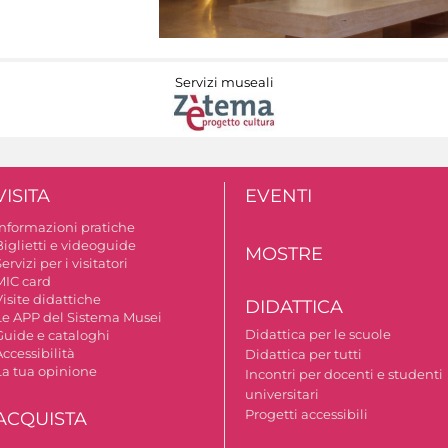
Servizi museali
VISITA
EVENTI
Informazioni pratiche
Biglietti e videoguide
MOSTRE
ervizi per i visitatori
MIC card
isite didattiche
DIDATTICA
Le APP del Sistema Musei
Didattica per le scuole
Guide e cataloghi
ccessibilità
Didattica per tutti
La tua opinione
Incontri per docenti e studenti
universitari
Progetti accessibili
ACQUISTA