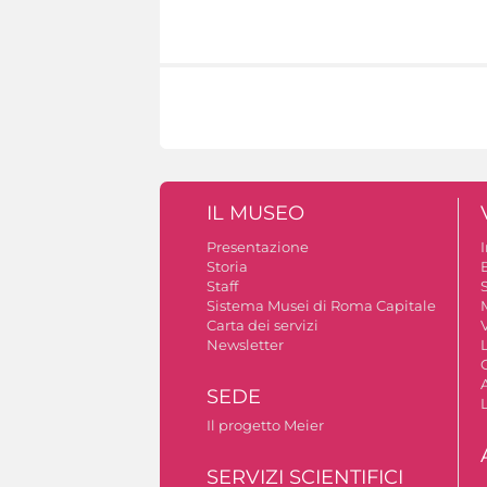
IL MUSEO
Presentazione
Storia
Staff
S
Sistema Musei di Roma Capitale
Carta dei servizi
V
Newsletter
A
SEDE
Il progetto Meier
SERVIZI SCIENTIFICI