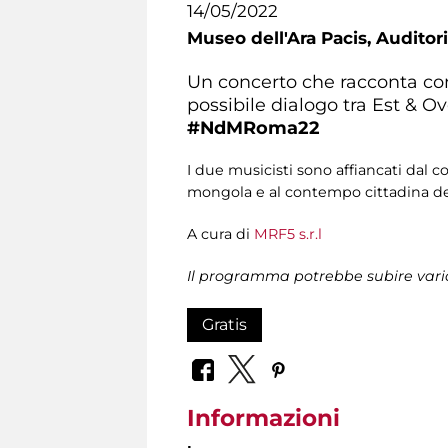
14/05/2022
Museo dell'Ara Pacis,
Auditor
Un concerto che racconta con i
possibile dialogo tra Est & O
#NdMRoma22
I due musicisti sono affiancati dal 
mongola e al contempo cittadina d
A cura di
MRF5 s.r.l
Il programma potrebbe subire vari
Gratis
Informazioni