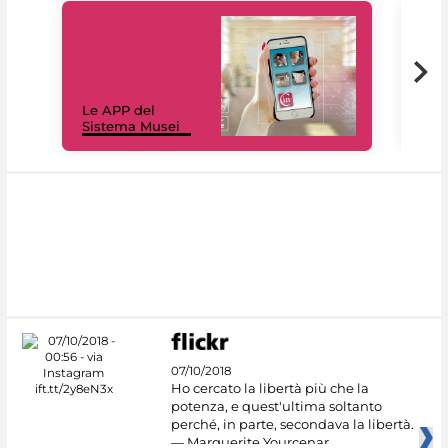
Il 
Le APP del
Mus
Sistema Musei
net
07/10/2018
Ho cercato la libertà più che la
potenza, e quest'ultima soltanto
perché, in parte, secondava la libertà.
— Marguerite Yourcenar