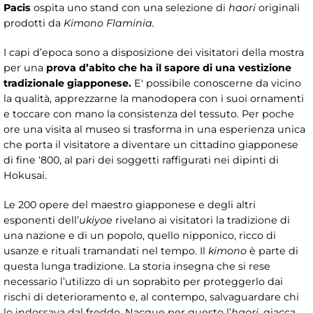
Pacis
ospita uno stand con una selezione di
haori
originali
prodotti da
Kimono Flaminia.
I capi d’epoca sono a disposizione dei visitatori della mostra
per una
prova d’abito che ha il sapore di una vestizione
tradizionale giapponese.
E' possibile conoscerne da vicino
la qualità, apprezzarne la manodopera con i suoi ornamenti
e toccare con mano la consistenza del tessuto. Per poche
ore una visita al museo si trasforma in una esperienza unica
che porta il visitatore a diventare un cittadino giapponese
di fine ‘800, al pari dei soggetti raffigurati nei dipinti di
Hokusai.
Le 200 opere del maestro giapponese e degli altri
esponenti dell’
ukiyoe
rivelano ai visitatori la tradizione di
una nazione e di un popolo, quello nipponico, ricco di
usanze e rituali tramandati nel tempo. Il
kimono
è parte di
questa lunga tradizione. La storia insegna che si rese
necessario l’utilizzo di un soprabito per proteggerlo dai
rischi di deterioramento e, al contempo, salvaguardare chi
lo indossava dal freddo. Nacque per questo l’
haori
, giacca