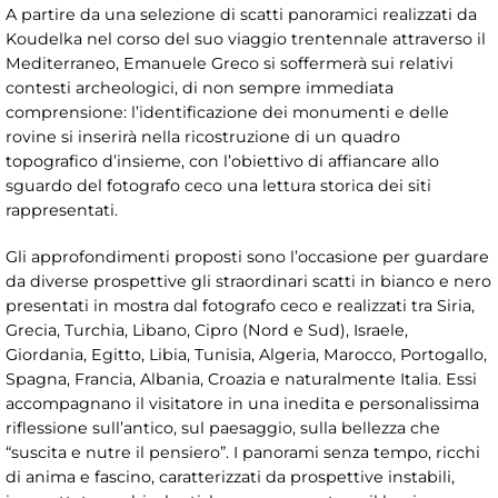
A partire da una selezione di scatti panoramici realizzati da
Koudelka nel corso del suo viaggio trentennale attraverso il
Mediterraneo, Emanuele Greco si soffermerà sui relativi
contesti archeologici, di non sempre immediata
comprensione: l’identificazione dei monumenti e delle
rovine si inserirà nella ricostruzione di un quadro
topografico d’insieme, con l’obiettivo di affiancare allo
sguardo del fotografo ceco una lettura storica dei siti
rappresentati.
Gli approfondimenti proposti sono l’occasione per guardare
da diverse prospettive gli straordinari scatti in bianco e nero
presentati in mostra dal fotografo ceco e realizzati tra Siria,
Grecia, Turchia, Libano, Cipro (Nord e Sud), Israele,
Giordania, Egitto, Libia, Tunisia, Algeria, Marocco, Portogallo,
Spagna, Francia, Albania, Croazia e naturalmente Italia. Essi
accompagnano il visitatore in una inedita e personalissima
riflessione sull’antico, sul paesaggio, sulla bellezza che
“suscita e nutre il pensiero”. I panorami senza tempo, ricchi
di anima e fascino, caratterizzati da prospettive instabili,