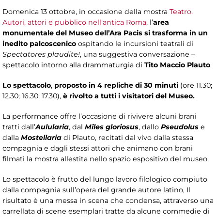
Domenica 13 ottobre, in occasione della mostra
Teatro.
Autori, attori e pubblico nell'antica Roma
, l’
area
monumentale del Museo dell’Ara Pacis si trasforma in un
inedito palcoscenico
ospitando le incursioni teatrali di
Spectatores plaudite!
, una suggestiva conversazione –
spettacolo intorno alla drammaturgia di
Tito Maccio Plauto
.
Lo spettacolo
,
proposto in 4 repliche di 30 minuti
(ore 11.30;
12.30; 16.30; 17.30),
è rivolto a tutti i visitatori del Museo.
La performance offre l’occasione di rivivere alcuni brani
tratti dall’
Aulularia
, dal
Miles gloriosus
, dallo
Pseudolus
e
dalla
Mostellaria
di Plauto, recitati dal vivo dalla stessa
compagnia e dagli stessi attori che animano con brani
filmati la mostra allestita nello spazio espositivo del museo.
Lo spettacolo è frutto del lungo lavoro filologico compiuto
dalla compagnia sull’opera del grande autore latino, Il
risultato è una messa in scena che condensa, attraverso una
carrellata di scene esemplari tratte da alcune commedie di