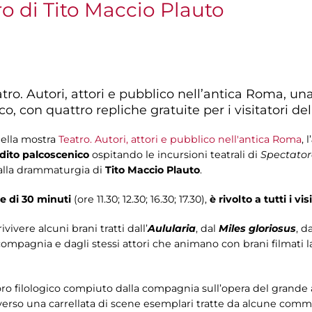
ro di Tito Maccio Plauto
tro. Autori, attori e pubblico nell’antica Roma, u
o, con quattro repliche gratuite per i visitatori de
della mostra
Teatro. Autori, attori e pubblico nell'antica Roma
, l’
edito palcoscenico
ospitando le incursioni teatrali di
Spectator
 alla drammaturgia di
Tito Maccio Plauto
.
he di 30 minuti
(ore 11.30; 12.30; 16.30; 17.30),
è rivolto a tutti i vi
vivere alcuni brani tratti dall’
Aulularia
, dal
Miles gloriosus
, d
a compagnia e dagli stessi attori che animano con brani filmati l
ro filologico compiuto dalla compagnia sull’opera del grande au
erso una carrellata di scene esemplari tratte da alcune comm