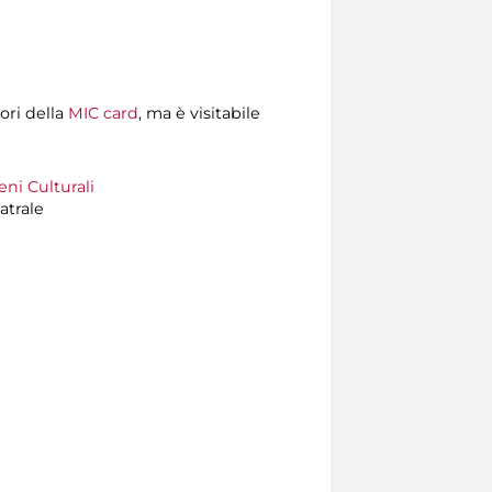
ori della
MIC card
, ma è visitabile
ni Culturali
atrale