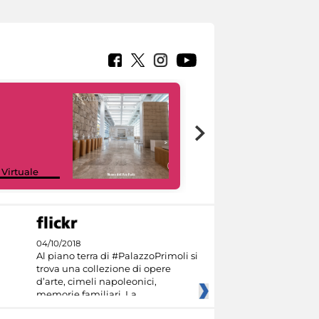
Google Arts &
 Virtuale
Culture
04/10/2018
Al piano terra di #PalazzoPrimoli si
trova una collezione di opere
d’arte, cimeli napoleonici,
memorie familiari. La