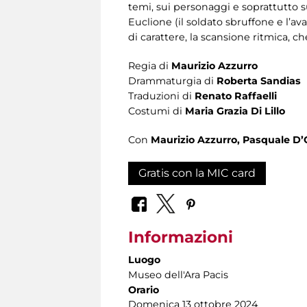
temi, sui personaggi e soprattutto s
Euclione (il soldato sbruffone e l’a
di carattere, la scansione ritmica, c
Regia di
Maurizio Azzurro
Drammaturgia di
Roberta Sandias
Traduzioni di
Renato Raffaelli
Costumi di
Maria Grazia Di Lillo
Con
Maurizio Azzurro, Pasquale D’Or
Gratis con la MIC card
Informazioni
Luogo
Museo dell'Ara Pacis
Orario
Domenica 13 ottobre 2024