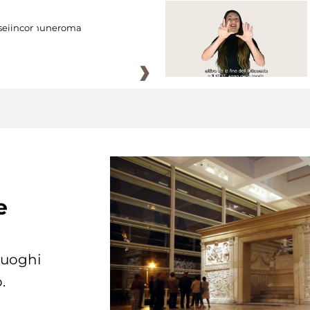
eiincomuneroma
e
 luoghi
.