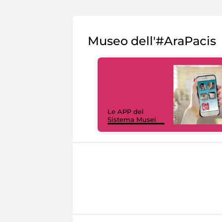
Museo dell'#AraPacis
Le APP del
Sistema Musei