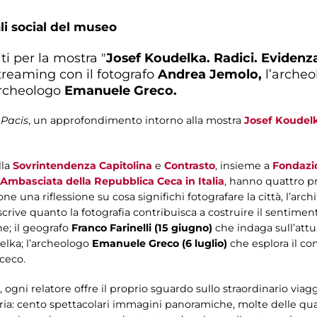
li social del museo
ti per la mostra "
Josef Koudelka. Radici. Evidenza
reaming con il fotografo
Andrea Jemolo,
l’arche
archeologo
Emanuele Greco.
 Pacis
, un approfondimento intorno alla mostra
Josef Koudelka
lla
Sovrintendenza Capitolina
e
Contrasto
, insieme a
Fondazio
Ambasciata della Repubblica Ceca in Italia
, hanno quattro pr
e una riflessione su cosa significhi fotografare la città, l’arch
rive quanto la fotografia contribuisca a costruire il sentiment
e; il geografo
Franco Farinelli (15 giugno)
che indaga sull’attu
delka; l’archeologo
Emanuele Greco (6 luglio)
che esplora il co
 ceco.
ogni relatore offre il proprio sguardo sullo straordinario viagg
toria: cento spettacolari immagini panoramiche, molte delle qual