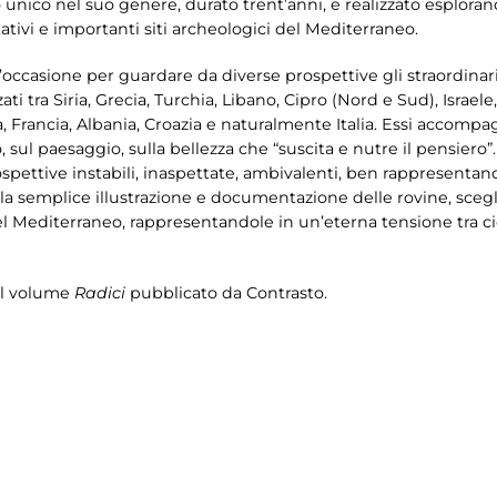
o unico nel suo genere, durato trent’anni, e realizzato esplora
ativi e importanti siti archeologici del Mediterraneo.
occasione per guardare da diverse prospettive gli straordinari
ti tra Siria, Grecia, Turchia, Libano, Cipro (Nord e Sud), Israele,
 Francia, Albania, Croazia e naturalmente Italia. Essi accompag
o, sul paesaggio, sulla bellezza che “suscita e nutre il pensiero
spettive instabili, inaspettate, ambivalenti, ben rappresentano il 
a semplice illustrazione e documentazione delle rovine, scegli
del Mediterraneo, rappresentandole in un’eterna tensione tra ciò
al volume
Radici
pubblicato da Contrasto.