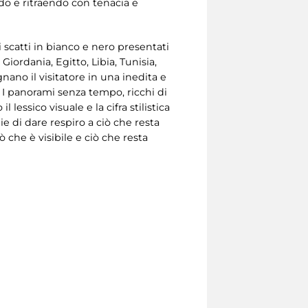
ndo e ritraendo con tenacia e
 scatti in bianco e nero presentati
 Giordania, Egitto, Libia, Tunisia,
nano il visitatore in una inedita e
”. I panorami senza tempo, ricchi di
lessico visuale e la cifra stilistica
e di dare respiro a ciò che resta
 che è visibile e ciò che resta