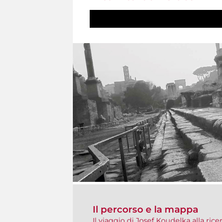
Il percorso e la mappa
Il viaggio di Josef Koudelka alla ric