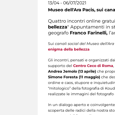
13/04 - 06/07/2021
Museo dell'Ara Pacis,
sui cana
Quattro incontri online gratui
bellezza
" Appuntamenti in st
geografo
Franco Farinelli,
l’
Sui
canali social del Museo dell'Ara
enigma della bellezza
Gli incontri, pensati e organizzati da
supporto del
Centro Ceco di Roma
,
Andrea Jemolo (13 aprile)
che propon
Simone Foresta (11 maggio)
che desc
ordine e caos, stupore e inquietudin
“mitologico” della fotografia di Kou
realizzate le immagini del fotografo
In un dialogo aperto e coinvolgente, 
scoperta delle radici della nostra s